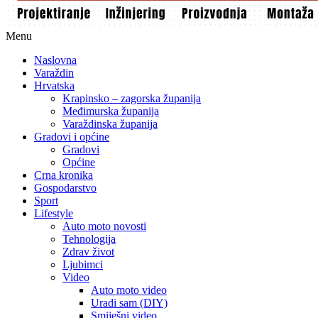
Menu
Naslovna
Varaždin
Hrvatska
Krapinsko – zagorska županija
Međimurska županija
Varaždinska županija
Gradovi i općine
Gradovi
Općine
Crna kronika
Gospodarstvo
Sport
Lifestyle
Auto moto novosti
Tehnologija
Zdrav život
Ljubimci
Video
Auto moto video
Uradi sam (DIY)
Smiješni video