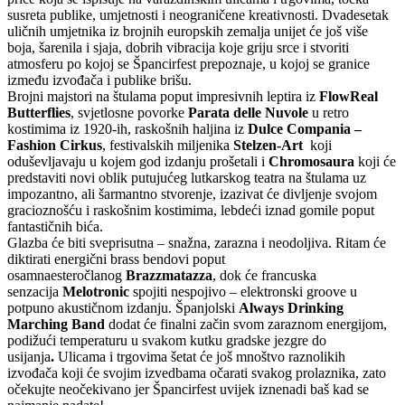
susreta publike, umjetnosti i neograničene kreativnosti. Dvadesetak
uličnih umjetnika iz brojnih europskih zemalja unijet će još više
boja, šarenila i sjaja, dobrih vibracija koje griju srce i stvoriti
atmosferu po kojoj se Špancirfest prepoznaje, u kojoj se granice
između izvođača i publike brišu.
Brojni majstori na štulama poput impresivnih leptira iz
FlowReal
Butterflies
, svjetlosne povorke
Parata delle Nuvole
u retro
kostimima iz 1920-ih, raskošnih haljina iz
Dulce Compania –
Fashion Cirkus
, festivalskih miljenika
Stelzen-Art
koji
oduševljavaju u kojem god izdanju prošetali i
Chromosaura
koji će
predstaviti novi oblik putujućeg lutkarskog teatra na štulama uz
impozantno, ali šarmantno stvorenje, izazivat će divljenje svojom
gracioznošću i raskošnim kostimima, lebdeći iznad gomile poput
fantastičnih bića.
Glazba će biti sveprisutna – snažna, zarazna i neodoljiva. Ritam će
diktirati energični brass bendovi poput
osamnaesteročlanog
Brazzmatazza
, dok će francuska
senzacija
Melotronic
spojiti nespojivo – elektronski groove u
potpuno akustičnom izdanju. Španjolski
Always Drinking
Marching Band
dodat će finalni začin svom zaraznom energijom,
podižući temperaturu u svakom kutku gradske jezgre do
usijanja
.
Ulicama i trgovima šetat će još mnoštvo raznolikih
izvođača koji će svojim izvedbama očarati svakog prolaznika, zato
očekujte neočekivano jer Špancirfest uvijek iznenadi baš kad se