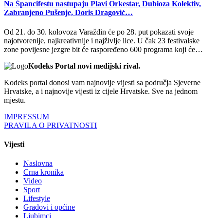
Na Špancifestu nastupaju Plavi Orkestar, Dubioza Kolektiv,
Zabranjeno Pušenje, Doris Dragović…
Od 21. do 30. kolovoza Varaždin će po 28. put pokazati svoje
najotvorenije, najkreativnije i najživlje lice. U čak 23 festivalske
zone povijesne jezgre bit će raspoređeno 600 programa koji će…
Kodeks Portal novi medijski rival.
Kodeks portal donosi vam najnovije vijesti sa područja Sjeverne
Hrvatske, a i najnovije vijesti iz cijele Hrvatske. Sve na jednom
mjestu.
IMPRESSUM
PRAVILA O PRIVATNOSTI
Vijesti
Naslovna
Crna kronika
Video
Sport
Lifestyle
Gradovi i općine
Ljubimci