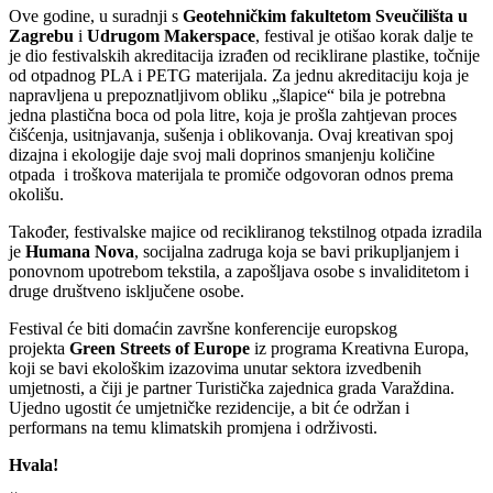
Ove godine, u suradnji s
Geotehničkim fakultetom Sveučilišta u
Zagrebu
i
Udrugom Makerspace
, festival je otišao korak dalje te
je dio festivalskih akreditacija izrađen od reciklirane plastike, točnije
od otpadnog PLA i PETG materijala. Za jednu akreditaciju koja je
napravljena u prepoznatljivom obliku „šlapice“ bila je potrebna
jedna plastična boca od pola litre, koja je prošla zahtjevan proces
čišćenja, usitnjavanja, sušenja i oblikovanja. Ovaj kreativan spoj
dizajna i ekologije daje svoj mali doprinos smanjenju količine
otpada i troškova materijala te promiče odgovoran odnos prema
okolišu.
Također, festivalske majice od recikliranog tekstilnog otpada izradila
je
Humana Nova
, socijalna zadruga koja se bavi prikupljanjem i
ponovnom upotrebom tekstila, a zapošljava osobe s invaliditetom i
druge društveno isključene osobe.
Festival će biti domaćin završne konferencije europskog
projekta
Green Streets of Europe
iz programa Kreativna Europa,
koji se bavi ekološkim izazovima unutar sektora izvedbenih
umjetnosti, a čiji je partner Turistička zajednica grada Varaždina.
Ujedno ugostit će umjetničke rezidencije, a bit će održan i
performans na temu klimatskih promjena i održivosti.
Hvala!