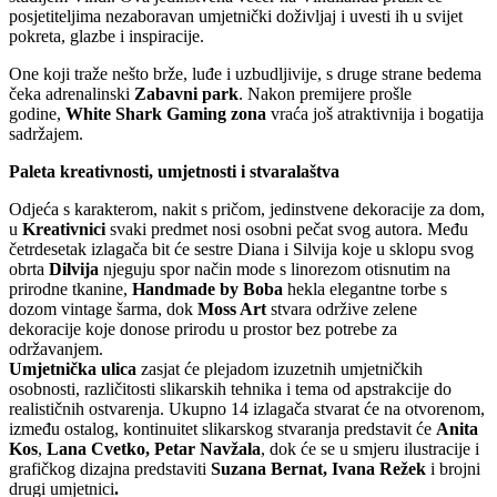
posjetiteljima nezaboravan umjetnički doživljaj i uvesti ih u svijet
pokreta, glazbe i inspiracije.
One koji traže nešto brže, luđe i uzbudljivije, s druge strane bedema
čeka adrenalinski
Zabavni park
. Nakon premijere prošle
godine,
White Shark Gaming zona
vraća još atraktivnija i bogatija
sadržajem.
Paleta kreativnosti, umjetnosti i stvaralaštva
Odjeća s karakterom, nakit s pričom, jedinstvene dekoracije za dom,
u
Kreativnici
svaki predmet nosi osobni pečat svog autora. Među
četrdesetak izlagača bit će sestre Diana i Silvija koje u sklopu svog
obrta
Dilvija
njeguju spor način mode s linorezom otisnutim na
prirodne tkanine,
Handmade by Boba
hekla elegantne torbe s
dozom vintage šarma, dok
Moss Art
stvara održive zelene
dekoracije koje donose prirodu u prostor bez potrebe za
održavanjem.
Umjetnička ulica
zasjat će plejadom izuzetnih umjetničkih
osobnosti, različitosti slikarskih tehnika i tema od apstrakcije do
realističnih ostvarenja. Ukupno 14 izlagača stvarat će na otvorenom,
između ostalog, kontinuitet slikarskog stvaranja predstavit će
Anita
Kos
,
Lana Cvetko, Petar Navžala
, dok će se u smjeru ilustracije i
grafičkog dizajna predstaviti
Suzana Bernat, Ivana Režek
i brojni
drugi umjetnici
.