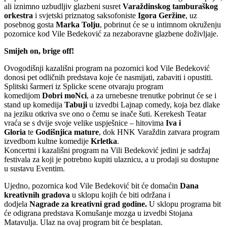
ali iznimno uzbudljiv glazbeni susret
Varaždinskog tamburaškog
orkestra
i svjetski priznatog saksofoniste
Igora Geržine
, uz
posebnog gosta
Marka Tolju
, pobrinut će se u intimnom okruženju
pozornice kod Vile Bedeković za nezaboravne glazbene doživljaje.
Smijeh on, brige off!
Ovogodišnji kazališni program na pozornici kod Vile Bedeković
donosi pet odličnih predstava koje će nasmijati, zabaviti i opustiti.
Splitski šarmeri iz Splicke scene otvaraju program
komedijom
Dobri moNci
, a za urnebesne trenutke pobrinut će se i
stand up komedija
Tabuji
u izvedbi Lajnap comedy, koja bez dlake
na jeziku otkriva sve ono o čemu se inače šuti. Kerekesh Teatar
vraća se s dvije svoje velike uspješnice – hitovima
Iva i
Gloria
te
Godišnjica mature
, dok HNK Varaždin zatvara program
izvedbom kultne komedije
Krletka
.
Koncertni i kazališni program na Vili Bedeković jedini je sadržaj
festivala za koji je potrebno kupiti ulaznicu, a u prodaji su dostupne
u sustavu Eventim.
Ujedno, pozornica kod Vile Bedeković bit će domaćin
Dana
kreativnih gradova
u sklopu kojih će biti održana i
dodjela
Nagrade za kreativni grad godine.
U sklopu programa bit
će odigrana predstava Komušanje mozga u izvedbi Stojana
Matavulja. Ulaz na ovaj program bit će besplatan.