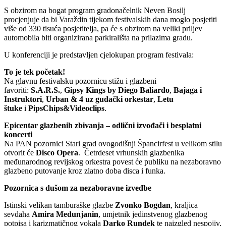
S obzirom na bogat program gradonačelnik Neven Bosilj
procjenjuje da bi Varaždin tijekom festivalskih dana moglo posjetiti
više od 330 tisuća posjetitelja, pa će s obzirom na veliki priljev
automobila biti organizirana parkirališta na prilazima gradu.
U konferenciji je predstavljen cjelokupan program festivala:
To je tek početak!
Na glavnu festivalsku pozornicu stižu i glazbeni
favoriti:
S.A.R.S.
,
Gipsy Kings by Diego Baliardo
,
Bajaga i
Instruktori
,
Urban & 4 uz gudački orkestar
,
Letu
štuke
i
PipsChips&Videoclips
.
Epicentar glazbenih zbivanja – odlični izvođači i besplatni
koncerti
Na PAN pozornici Stari grad ovogodišnji Špancirfest u velikom stilu
otvorit će
Disco Opera
. Četrdeset vrhunskih glazbenika
međunarodnog revijskog orkestra povest će publiku na nezaboravno
glazbeno putovanje kroz zlatno doba disca i funka.
Pozornica s dušom za nezaboravne izvedbe
Istinski velikan tamburaške glazbe
Zvonko Bogdan
, kraljica
sevdaha
Amira Medunjanin
, umjetnik jedinstvenog glazbenog
potpisa i karizmatičnog vokala
Darko Rundek
te naizgled nespojiv,