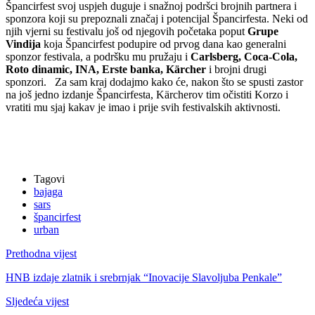
Špancirfest svoj uspjeh duguje i snažnoj podršci brojnih partnera i
sponzora koji su prepoznali značaj i potencijal Špancirfesta. Neki od
njih vjerni su festivalu još od njegovih početaka poput
Grupe
Vindija
koja Špancirfest podupire od prvog dana kao generalni
sponzor festivala, a podršku mu pružaju i
Carlsberg, Coca-Cola,
Roto dinamic, INA, Erste banka, Kärcher
i brojni drugi
sponzori. Za sam kraj dodajmo kako će, nakon što se spusti zastor
na još jedno izdanje Špancirfesta, Kärcherov tim očistiti Korzo i
vratiti mu sjaj kakav je imao i prije svih festivalskih aktivnosti.
Tagovi
bajaga
sars
špancirfest
urban
Prethodna vijest
HNB izdaje zlatnik i srebrnjak “Inovacije Slavoljuba Penkale”
Sljedeća vijest