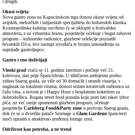
i drugih.
Okusi svijeta
Nova gastro zona na Kapucinskom trgu donosi okuse svijeta od
azijskih, meksičkih i talijanskih specijaliteta do kubanskih klasika.
Kozmopolitska kuhinja savršeno će se uklopiti u festivalsku
atmosferu
,
a uz vrhunsku hranu, posjetitelje očekuje i bogat zabavni
program – kulinarske radionice, glazbene selekcije poznatih
hrvatskih DJ-a, live nastupi izvođača te brojna iznenađenja za
najmlađe gastroljupce.
Gastro i eno doživljaji
Vinski grad
vraća se 11. godinu zaredom i počinje već 21.
kolovoza, dan prije Špancirfesta. U idiličnom ambijentu podno
zidina Starog grada, uz više od 30 domaćih i stranih vinarija, s
naglasak na lokalnim vinima, donosi sedam kreativnih radionica uz
čašu vina, a novost je i Happy Hour s besplatnim koktelom za
dobrodošlicu. Bogata street food ponuda koju prati isto takav izbor
pića, uz već ranije spomenuti glazbeni program, očekuje
posjetitelje
Carlsberg Food&Party zone
u perivoju Starog grada,
dok će se u dvorištu palače Sermage u
Glam Gardenu
špancireri
moći opustiti u atraktivno uređenoj lounge zoni.
Održivost kao potreba, a ne trend