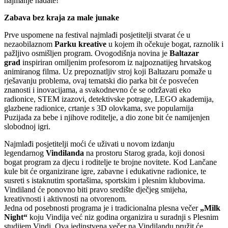
najmanje nadate!
Zabava bez kraja za male junake
Prve uspomene na festival najmlađi posjetitelji stvarat će u
nezaobilaznom
Parku kreative
u kojem ih očekuje bogat, raznolik i
pažljivo osmišljen program. Ovogodišnja novina je
Baltazar
grad
inspiriran omiljenim profesorom iz najpoznatijeg hrvatskog
animiranog filma. Uz prepoznatljiv stroj koji Baltazaru pomaže u
rješavanju problema, ovaj tematski dio parka bit će posvećen
znanosti i inovacijama, a svakodnevno će se održavati eko
radionice, STEM izazovi, detektivske potrage, LEGO akademija,
glazbene radionice, crtanje s 3D olovkama, sve popularnija
Puzijada za bebe i njihove roditelje, a dio zone bit će namijenjen
slobodnoj igri.
Najmlađi posjetitelji moći će uživati u novom izdanju
legendarnog
Vindilanda
na prostoru Starog grada, koji donosi
bogat program za djecu i roditelje te brojne novitete. Kod Lančane
kule bit će organizirane igre, zabavne i edukativne radionice, te
susreti s istaknutim sportašima, sportskim i plesnim klubovima.
Vindiland će ponovno biti pravo središte dječjeg smijeha,
kreativnosti i aktivnosti na otvorenom.
Jedna od posebnosti programa je i tradicionalna plesna večer
„Milk
Night“
koju Vindija već niz godina organizira u suradnji s Plesnim
studijem Vindi. Ova jedinstvena večer na Vindilandu pružit će