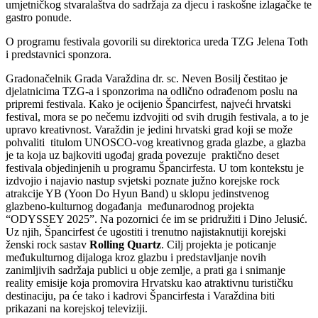
umjetničkog stvaralaštva do sadržaja za djecu i raskošne izlagačke te
gastro ponude.
O programu festivala govorili su direktorica ureda TZG Jelena Toth
i predstavnici sponzora.
Gradonačelnik Grada Varaždina dr. sc. Neven Bosilj čestitao je
djelatnicima TZG-a i sponzorima na odlično odrađenom poslu na
pripremi festivala. Kako je ocijenio Špancirfest, najveći hrvatski
festival, mora se po nečemu izdvojiti od svih drugih festivala, a to je
upravo kreativnost. Varaždin je jedini hrvatski grad koji se može
pohvaliti titulom UNOSCO-vog kreativnog grada glazbe, a glazba
je ta koja uz bajkoviti ugođaj grada povezuje praktično deset
festivala objedinjenih u programu Špancirfesta. U tom kontekstu je
izdvojio i najavio nastup svjetski poznate južno korejske rock
atrakcije YB (Yoon Do Hyun Band) u sklopu jedinstvenog
glazbeno-kulturnog događanja međunarodnog projekta
“ODYSSEY 2025”. Na pozornici će im se pridružiti i Dino Jelusić.
Uz njih, Špancirfest će ugostiti i trenutno najistaknutiji korejski
ženski rock sastav
Rolling Quartz
. Cilj projekta je poticanje
međukulturnog dijaloga kroz glazbu i predstavljanje novih
zanimljivih sadržaja publici u obje zemlje, a prati ga i snimanje
reality emisije koja promovira Hrvatsku kao atraktivnu turističku
destinaciju, pa će tako i kadrovi Špancirfesta i Varaždina biti
prikazani na korejskoj televiziji.