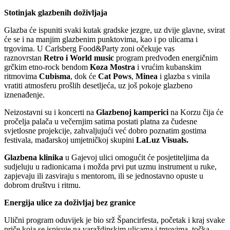
Stotinjak glazbenih doživljaja
Glazba će ispuniti svaki kutak gradske jezgre, uz dvije glavne, svirat
će se i na manjim glazbenim punktovima, kao i po ulicama i
trgovima. U Carlsberg Food&Party zoni očekuje vas
raznovrstan
Retro i World music
program predvođen energičnim
grčkim etno-rock bendom
Koza Mostra
i vrućim kubanskim
ritmovima
Cubisma
, dok će
Cat Pows
,
Minea
i glazba s vinila
vratiti atmosferu prošlih desetljeća, uz još pokoje glazbeno
iznenađenje.
Neizostavni su i koncerti na
Glazbenoj kamperici
na Korzu čija će
pročelja palača u večernjim satima postati platna za čudesne
svjetlosne projekcije, zahvaljujući već dobro poznatim gostima
festivala, mađarskoj umjetničkoj skupini
LaLuz Visuals.
Glazbena klinika
u Gajevoj ulici omogućit će posjetiteljima da
sudjeluju u radionicama i možda prvi put uzmu instrument u ruke,
zapjevaju ili zasviraju s mentorom, ili se jednostavno opuste u
dobrom društvu i ritmu.
Energija ulice za doživljaj bez granice
Ulični program oduvijek je bio srž Špancirfesta, početak i kraj svake
priče koja se ispisuje na varaždinskim ulicama i trgovima, točka