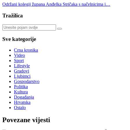
Održani kolegij župana Anđelka Stričaka s načelnicima i…
Tražilica
Sve kategorije
Crna kronika
Video
Sport
Lifestyle
Gradovi
Ljubimci
Gospodarstvo
Politika
Kultura
Događanja
Hrvatska
Ostalo
Povezane vijesti