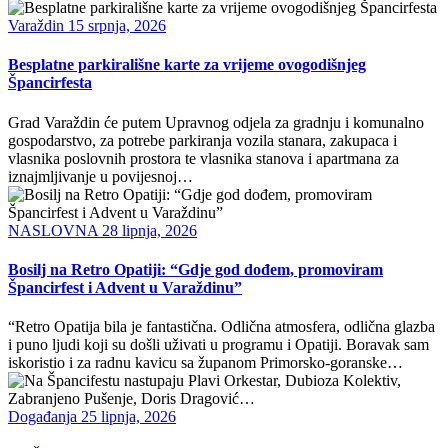
Varaždin
15 srpnja, 2026
Besplatne parkirališne karte za vrijeme ovogodišnjeg
Špancirfesta
Grad Varaždin će putem Upravnog odjela za gradnju i komunalno
gospodarstvo, za potrebe parkiranja vozila stanara, zakupaca i
vlasnika poslovnih prostora te vlasnika stanova i apartmana za
iznajmljivanje u povijesnoj…
NASLOVNA
28 lipnja, 2026
Bosilj na Retro Opatiji: “Gdje god dođem, promoviram
Špancirfest i Advent u Varaždinu”
“Retro Opatija bila je fantastična. Odlična atmosfera, odlična glazba
i puno ljudi koji su došli uživati u programu i Opatiji. Boravak sam
iskoristio i za radnu kavicu sa županom Primorsko-goranske…
Događanja
25 lipnja, 2026