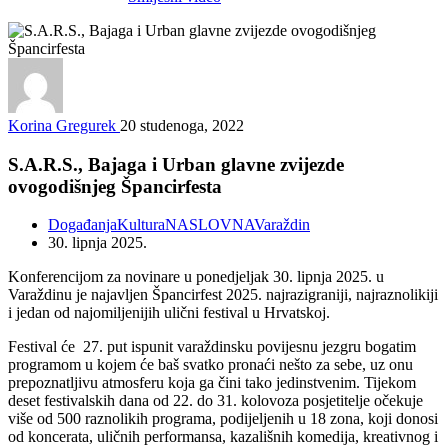
Korina Gregurek
20 studenoga, 2022
S.A.R.S., Bajaga i Urban glavne zvijezde
ovogodišnjeg Špancirfesta
Događanja
Kultura
NASLOVNA
Varaždin
30. lipnja 2025.
Konferencijom za novinare u ponedjeljak 30. lipnja 2025. u
Varaždinu je najavljen Špancirfest 2025. najrazigraniji, najraznolikiji
i jedan od najomiljenijih ulični festival u Hrvatskoj.
Festival će 27. put ispunit varaždinsku povijesnu jezgru bogatim
programom u kojem će baš svatko pronaći nešto za sebe, uz onu
prepoznatljivu atmosferu koja ga čini tako jedinstvenim. Tijekom
deset festivalskih dana od 22. do 31. kolovoza posjetitelje očekuje
više od 500 raznolikih programa, podijeljenih u 18 zona, koji donosi
od koncerata, uličnih performansa, kazališnih komedija, kreativnog i