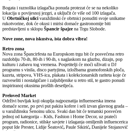
Bogata i raznolika izlagačka ponuda protezat će se na nekoliko
lokacija u povijesnoj jezgri, a uključit će više od 100 izlagača.
U
Obrtničkoj ulici
varaždinski će obrtnici ponuditi svoje unikatne
rukotvorine, dok će okusi i mirisi domaće gastronomije biti
predstavljeni u sklopu
Špancir špajze
na Trgu Slobode.
Nove zone, nova iskustva, ista dobra vibra!
Retro zona
Nova zona Špancirfesta na Europskom trgu bit će posvećena retro
razdoblju 70-ih, 80-ih i 90-ih, s naglaskom na glazbu, dizajn, pop
kulturu i zabavu tog vremena. Posjetitelji će moći uživati u DJ
programu s vinila, disco partyjima, izložbama gramofonskih ploča,
kazeta, stripova, VHS-ica, plakata i kolekcionarskih rariteta koje će
razveseliti i nostalgičare i zaljubljenike u retro stil, te gastro ponudi
inspiriranoj okusima prošlih desetljeća.
Preloved Market
Održivi buvljak koji okuplja najpoznatija influenserska imena
domaće scene, po prvi put pakira kofere i seli izvan glavnog grada –
u varaždinsku Šenoinu ulicu. Svaki dan bit će tematski posvećen
jednoj od kategorija – Kids, Fashion i Home Decor, uz prateći
program, radionice, stilske savjete i izlaganja omiljenih influencerica
poput Ide Prester, Lidije Šeatović
,
Paule Sikirić
,
Danijele Stojanović