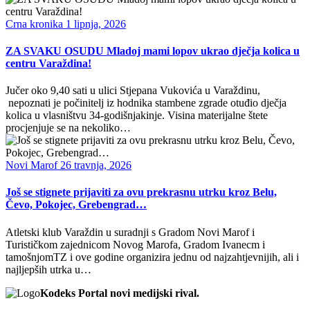
Crna kronika
1 lipnja, 2026
ZA SVAKU OSUDU Mladoj mami lopov ukrao dječja kolica u
centru Varaždina!
Jučer oko 9,40 sati u ulici Stjepana Vukovića u Varaždinu,
nepoznati je počinitelj iz hodnika stambene zgrade otuđio dječja
kolica u vlasništvu 34-godišnjakinje. Visina materijalne štete
procjenjuje se na nekoliko…
Novi Marof
26 travnja, 2026
Još se stignete prijaviti za ovu prekrasnu utrku kroz Belu,
Čevo, Pokojec, Grebengrad…
Atletski klub Varaždin u suradnji s Gradom Novi Marof i
Turističkom zajednicom Novog Marofa, Gradom Ivanecm i
tamošnjomTZ i ove godine organizira jednu od najzahtjevnijih, ali i
najljepših utrka u…
Kodeks Portal novi medijski rival.