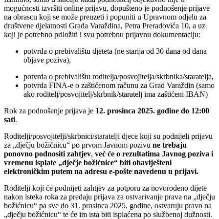
mogućnosti izvršiti online prijavu, dopušteno je podnošenje prijave
na obrascu koji se može preuzeti i popuniti u Upravnom odjelu za
društvene djelatnosti Grada Varaždina, Petra Preradovića 10, a uz
koji je potrebno priložiti i svu potrebnu prijavnu dokumentaciju:
potvrda o prebivalištu djeteta (ne starija od 30 dana od dana
objave poziva),
potvrda o prebivalištu roditelja/posvojitelja/skrbnika/staratelja,
potvrda FINA-e o zaštićenom računu za Grad Varaždin (samo
ako roditelj/posvojitelj/skrbnik/staratelj ima zaštićeni IBAN)
Rok za podnošenje prijava je
12. prosinca 2025. godine do 12:00
sati
.
Roditelji/posvojitelji/skrbnici/staratelji djece koji su podnijeli prijavu
za „dječju božićnicu“ po prvom Javnom pozivu
ne trebaju
ponovno podnositi zahtjev
,
već će o rezultatima Javnog poziva i
vremenu isplate „dječje božićnice“ biti obaviješteni
elektroničkim putem na adresu e-pošte navedenu u prijavi.
Roditelji koji će podnijeti zahtjev za potporu za novorođeno dijete
nakon isteka roka za predaju prijava za ostvarivanje prava na „dječju
božićnicu“ pa sve do 31. prosinca 2025. godine, ostvaruju pravo na
„dječju božićnicu“ te će im ista biti isplaćena po službenoj dužnosti.