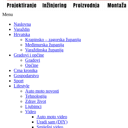
Menu
Naslovna
Varaždin
Hrvatska
Krapinsko – zagorska županija
Međimurska županija
Varaždinska županija
Gradovi i općine
Gradovi
Općine
Crna kronika
Gospodarstvo
Sport
Lifestyle
Auto moto novosti
Tehnologija
Zdrav život
Ljubimci
Video
Auto moto video
Uradi sam (DIY)
Smiješni video