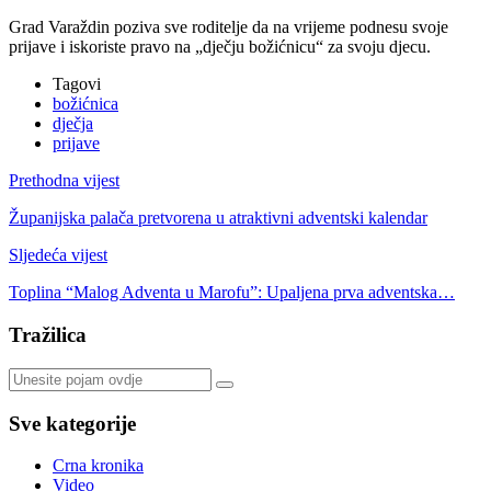
Grad Varaždin poziva sve roditelje da na vrijeme podnesu svoje
prijave i iskoriste pravo na „dječju božićnicu“ za svoju djecu.
Tagovi
božićnica
dječja
prijave
Prethodna vijest
Županijska palača pretvorena u atraktivni adventski kalendar
Sljedeća vijest
Toplina “Malog Adventa u Marofu”: Upaljena prva adventska…
Tražilica
Sve kategorije
Crna kronika
Video