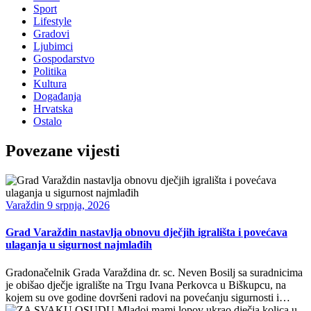
Sport
Lifestyle
Gradovi
Ljubimci
Gospodarstvo
Politika
Kultura
Događanja
Hrvatska
Ostalo
Povezane vijesti
Varaždin
9 srpnja, 2026
Grad Varaždin nastavlja obnovu dječjih igrališta i povećava
ulaganja u sigurnost najmlađih
Gradonačelnik Grada Varaždina dr. sc. Neven Bosilj sa suradnicima
je obišao dječje igralište na Trgu Ivana Perkovca u Biškupcu, na
kojem su ove godine dovršeni radovi na povećanju sigurnosti i…