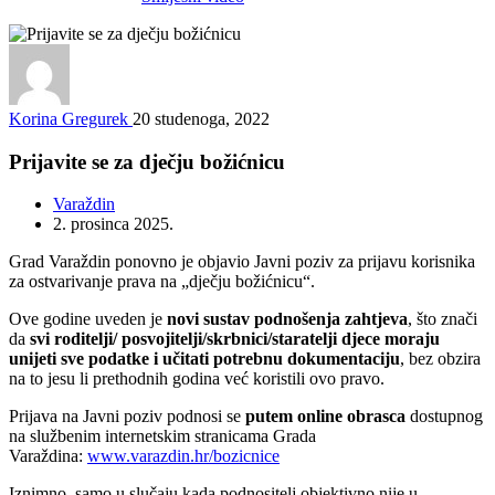
Korina Gregurek
20 studenoga, 2022
Prijavite se za dječju božićnicu
Varaždin
2. prosinca 2025.
Grad Varaždin ponovno je objavio Javni poziv za prijavu korisnika
za ostvarivanje prava na „dječju božićnicu“.
Ove godine uveden je
novi sustav podnošenja zahtjeva
, što znači
da
svi roditelji/ posvojitelji/skrbnici/staratelji djece moraju
unijeti sve podatke i učitati potrebnu dokumentaciju
, bez obzira
na to jesu li prethodnih godina već koristili ovo pravo.
Prijava na Javni poziv podnosi se
putem online obrasca
dostupnog
na službenim internetskim stranicama Grada
Varaždina:
www.varazdin.hr/bozicnice
Iznimno, samo u slučaju kada podnositelj objektivno nije u