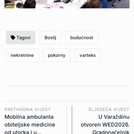
Tagovi
Bosilj
budućnost
nekretnine
pokorny
varteks
PRETHODNA VIJEST
SLJEDEĆA VIJEST
Mobilna ambulanta
U Varaždinu
obiteljske medicine
otvoren WED2026.
od utorka i u…
Gradonačelnik