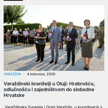
VARAŽDIN
4 kolovoza, 2026
Varaždinski branitelji u Oluji: Hrabrošću,
odlučnošću i zajedništvom do slobodne
Hrvatske
Varaždinska županija i Grad Varaždin, u koordinaciji s