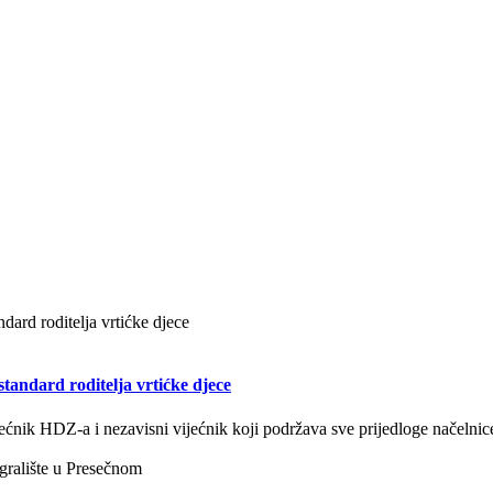
ndard roditelja vrtićke djece
jećnik HDZ-a i nezavisni vijećnik koji podržava sve prijedloge načelnice