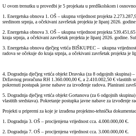
U ovom trenutku u provedbi je 5 projekata u predškolskom i osnovno
1. Energetska obnova 1. OŠ – ukupna vrijednost projekta 2.273.287,9
sredinom srpnja, a očekivani završetak projekta je lipanj 2026. godi
2. Energetska obnova 3. OŠ – ukupna vrijednost projekta 539.451,65 
kraja srpnja, a očekivani završetak projekta je lipanj 2026. godine. 
3. Energetska obnova dječjeg vrtića BIŠKUPEC – ukupna vrijednost p
radova se očekuje do kraja srpnja, a očekivani završetak projekta je 
4. Dogradnja dječjeg vrtića objekt Dravska (za 8 odgojnih skupina) – 
Državnog proračuna RH 1.360.000,00 €, a 2.410.002,50 € vlastitih sre
pokrenuti postupak javne nabave za izvođenje radova. Planirani završ
5. Dogradnja dječjeg vrtića objekt Gortanova (za 6 odgojnih skupina)
vlastitih sredstava). Pokretanje postupka javne nabave za izvođenje r
Projekti u pripremi za koje je izrađena projektno-tehnička dokumentaci
1. Dogradnja 3. OŠ – procijenjena vrijednost cca. 4.000.000,00 €.
2. Dogradnja 7. OŠ – procijenjena vrijednost cca. 3.000.000,00 €.