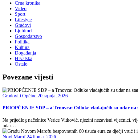
Crna kronika
Video
Sport
Lifestyle
Gradovi
Ljubimci
Gospodarstvo
Politika
Kultura
Događanja
Hrvatska
Ostalo
Povezane vijesti
Gradovi i Općine
20 srpnja, 2026
PRIOPĆENJE SDP – a Trnovca: Odluke vladajućih su udar na sta
Na prijedlog načelnice Verice Vitković, njezini nezavisni vijećnici, vi
udar…
Novi Marof
24 lipnja, 2026