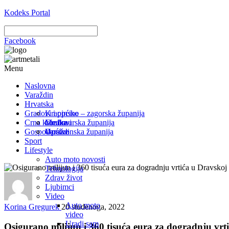
Kodeks Portal
Facebook
Menu
Naslovna
Varaždin
Hrvatska
Gradovi i općine
Krapinsko – zagorska županija
Crna kronika
Međimurska županija
Gradovi
Gospodarstvo
Varaždinska županija
Općine
Sport
Lifestyle
Auto moto novosti
Tehnologija
Zdrav život
Ljubimci
Video
Auto moto
Korina Gregurek
20 studenoga, 2022
video
Uradi sam
Osigurano milijun i 360 tisuća eura za dogradnju vrt