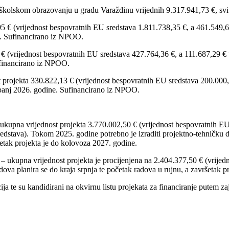
školskom obrazovanju u gradu Varaždinu vrijednih 9.317.941,73 €, svi
5 € (vrijednost bespovratnih EU sredstava 1.811.738,35 €, a 461.549,60
ne. Sufinancirano iz NPOO.
€ (vrijednost bespovratnih EU sredstava 427.764,36 €, a 111.687,29 € 
Sufinancirano iz NPOO.
rojekta 330.822,13 € (vrijednost bespovratnih EU sredstava 200.000,89
lipanj 2026. godine. Sufinancirano iz NPOO.
ukupna vrijednost projekta 3.770.002,50 € (vrijednost bespovratnih EU 
dstava). Tokom 2025. godine potrebno je izraditi projektno-tehničku do
etak projekta je do kolovoza 2027. godine.
 – ukupna vrijednost projekta je procijenjena na 2.404.377,50 € (vrije
adova planira se do kraja srpnja te početak radova u rujnu, a završetak 
ja te su kandidirani na okvirnu listu projekata za financiranje putem z