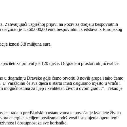
a. Zahvaljujući uspješnoj prijavi na Poziv za dodjelu bespovratnih
n osigurao je 1.360.000,00 eura bespovratnih sredstava iz Europskog
ije iznosi 3,8 milijuna eura.
apaciteti za prihvat još 120 djece. Dograđeni prostori uključivat će
mo u dogradnju Dravske gdje ćemo otvoriti 8 novih grupa i tako ćemo
e. U Varaždinu će sva djeca u startu imati osigurano mjesto u vrtiću i
šim mogućnostima za lijep i kvalitetan život u ovom gradu.“ – rekao je
 uvjeta rada u predškolskim ustanovama te povećanje kvalitete života
vora energije, s ciljem postizanja održivosti i smanjenja operativnih
zivnost i dostupnost za sve korisnike.