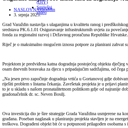
(DIY)
Smiješni
NASLOVNA
Varaždin
video
3. srpnja 2025.
Grad Varaždin nastavlja s ulaganjima u kvalitetu ranog i predškolskog
sredstava PK.6.1.01 Osiguravanje infrastrukturnih uvjeta za povećanj
fonda za regionalni razvoj i Državnog proračuna Republike Hrvatske.
Riječ je o maksimalno mogućem iznosu potpore za planirani zahvat suk
Projektom je predviđena katna dogradnja postojećeg objekta dječjeg vrti
osam dnevnih boravaka za djecu s pripadajućim sadržajima, od čega pet
„Na jesen prvo započinje dogradnja vrtića u Gortanovoj gdje dobiva
riješiti problem s listama čekanja. Završetak projekta je u prijavi plan
to je u skladu s našom pronatalitetnom politikom gdje od najranije dob
gradonačelnik dr. sc. Neven Bosilj.
Ova investicija dio je šire strategije Grada Varaždina usmjerene na k
građana. Poseban naglasak u planiranju projekta stavljen je na energets
troškova. Dograđeni objekt bit će u potpunosti prilagođen osobama s i