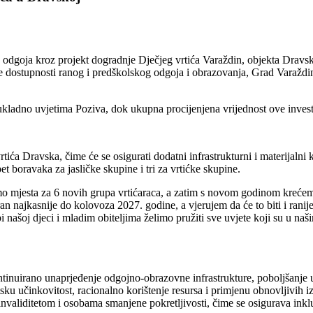
 odgoja kroz projekt dogradnje Dječjeg vrtića Varaždin, objekta Dravsk
e dostupnosti ranog i predškolskog odgoja i obrazovanja, Grad Varaždi
ladno uvjetima Poziva, dok ukupna procijenjena vrijednost ove investic
ća Dravska, čime će se osigurati dodatni infrastrukturni i materijalni k
 boravaka za jasličke skupine i tri za vrtićke skupine.
mo mjesta za 6 novih grupa vrtićaraca, a zatim s novom godinom kreće
iran najkasnije do kolovoza 2027. godine, a vjerujem da će to biti i ranij
i našoj djeci i mladim obiteljima želimo pružiti sve uvjete koji su u na
ontinuirano unaprjeđenje odgojno-obrazovne infrastrukture, poboljšanje
ku učinkovitost, racionalno korištenje resursa i primjenu obnovljivih iz
nvaliditetom i osobama smanjene pokretljivosti, čime se osigurava inklu