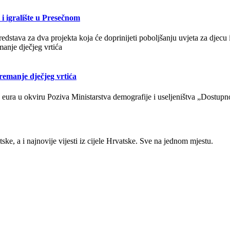
i igralište u Presečnom
dstava za dva projekta koja će doprinijeti poboljšanju uvjeta za djec
emanje dječjeg vrtića
eura u okviru Poziva Ministarstva demografije i useljeništva „Dostupno
ke, a i najnovije vijesti iz cijele Hrvatske. Sve na jednom mjestu.