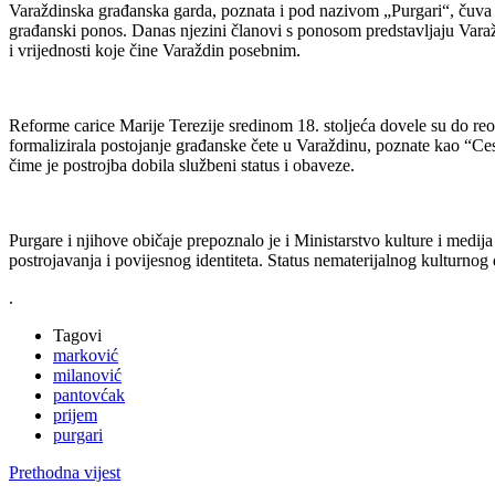
Varaždinska građanska garda, poznata i pod nazivom „Purgari“, čuva tra
građanski ponos. Danas njezini članovi s ponosom predstavljaju Vara
i vrijednosti koje čine Varaždin posebnim.
Reforme carice Marije Terezije sredinom 18. stoljeća dovele su do reo
formalizirala postojanje građanske čete u Varaždinu, poznate kao “Ces
čime je postrojba dobila službeni status i obaveze.
Purgare i njihove običaje prepoznalo je i Ministarstvo kulture i med
postrojavanja i povijesnog identiteta. Status nematerijalnog kulturnog d
.
Tagovi
marković
milanović
pantovćak
prijem
purgari
Prethodna vijest