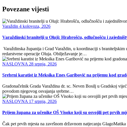
Povezane vijesti
Varaždin
4 kolovoza, 2026
Varaždinski branitelji u Oluji: Hrabrošću, odlučnošću i zajedni
Varaždinska županija i Grad Varaždin, u koordinaciji s braniteljskim
redarstvene operacije Oluja. Obilježavanje je…
NASLOVNA
28 srpnja, 2026
Srebrni karatist iz Meksika Enes Garibović na prijemu kod grad
Gradonačelnik Grada Varaždina dr. sc. Neven Bosilj u Gradskoj vijećn
povodom njegovog osvajanja srebrne…
NASLOVNA
17 srpnja, 2026
Prijem župana za učenike OŠ Visoko koji su osvojili pet prvih
Čak pet prvih mjesta na završnom državnom natjecanju GlagoMatika 20