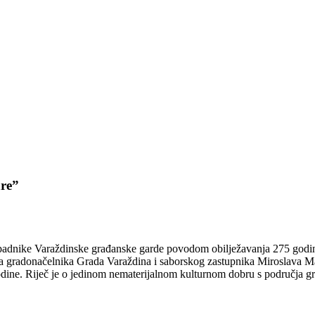
are”
padnike Varaždinske građanske garde povodom obilježavanja 275 godin
ka gradonačelnika Grada Varaždina i saborskog zastupnika Miroslava M
odine. Riječ je o jedinom nematerijalnom kulturnom dobru s područja g