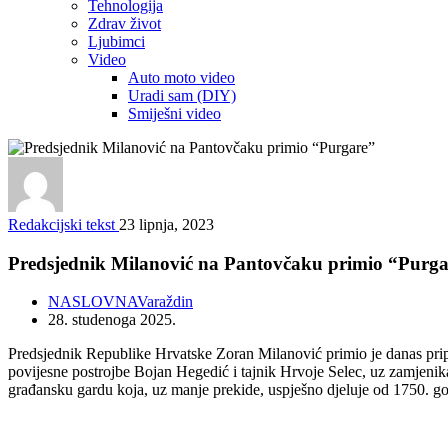
Tehnologija
Zdrav život
Ljubimci
Video
Auto moto video
Uradi sam (DIY)
Smiješni video
Redakcijski tekst
23 lipnja, 2023
Predsjednik Milanović na Pantovčaku primio “Purg
NASLOVNA
Varaždin
28. studenoga 2025.
Predsjednik Republike Hrvatske Zoran Milanović primio je danas pri
povijesne postrojbe Bojan Hegedić i tajnik Hrvoje Selec, uz zamjeni
građansku gardu koja, uz manje prekide, uspješno djeluje od 1750. g