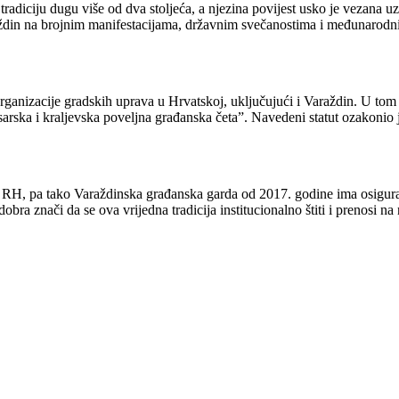
diciju dugu više od dva stoljeća, a njezina povijest usko je vezana uz r
ždin na brojnim manifestacijama, državnim svečanostima i međunarodnim
rganizacije gradskih uprava u Hrvatskoj, uključujući i Varaždin. U tom 
arska i kraljevska poveljna građanska četa”. Navedeni statut ozakonio j
ija RH, pa tako Varaždinska građanska garda od 2017. godine ima osigur
obra znači da se ova vrijedna tradicija institucionalno štiti i prenosi na