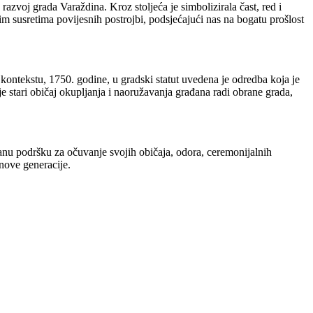
azvoj grada Varaždina. Kroz stoljeća je simbolizirala čast, red i
 susretima povijesnih postrojbi, podsjećajući nas na bogatu prošlost
kontekstu, 1750. godine, u gradski statut uvedena je odredba koja je
e stari običaj okupljanja i naoružavanja građana radi obrane grada,
anu podršku za očuvanje svojih običaja, odora, ceremonijalnih
 nove generacije.