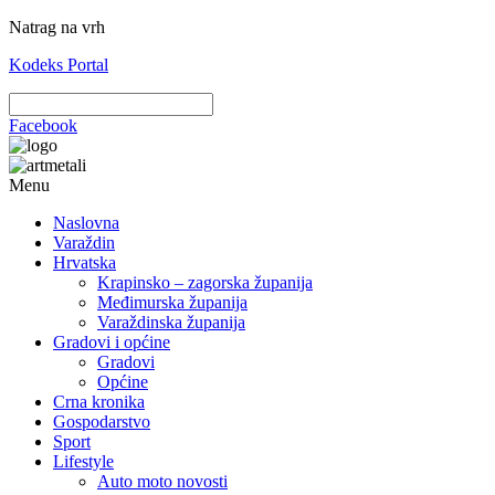
Natrag na vrh
Kodeks Portal
Facebook
Menu
Naslovna
Varaždin
Hrvatska
Krapinsko – zagorska županija
Međimurska županija
Varaždinska županija
Gradovi i općine
Gradovi
Općine
Crna kronika
Gospodarstvo
Sport
Lifestyle
Auto moto novosti