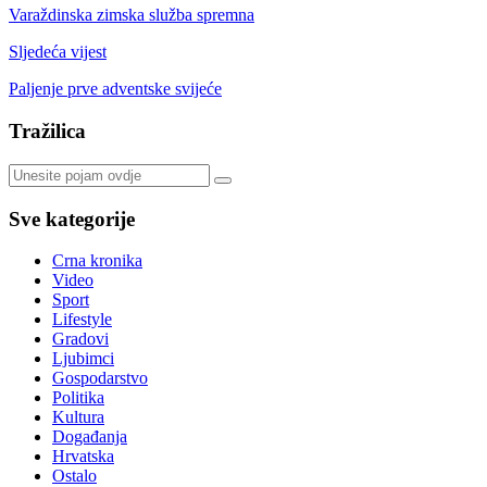
Varaždinska zimska služba spremna
Sljedeća vijest
Paljenje prve adventske svijeće
Tražilica
Sve kategorije
Crna kronika
Video
Sport
Lifestyle
Gradovi
Ljubimci
Gospodarstvo
Politika
Kultura
Događanja
Hrvatska
Ostalo