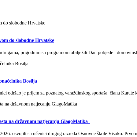
štvom do slobodne Hrvatske
 udrugama, prigodnim su programom obilježili Dan pobjede i domovinske 
onačelnika Bosilja
ici održao je prijem za poznatog varaždinskog sportaša, člana Karate 
 mjesta na državnom natjecanju GlagoMatika
26. osvojili su učenici drugog razreda Osnovne škole Visoko. Prvo mj