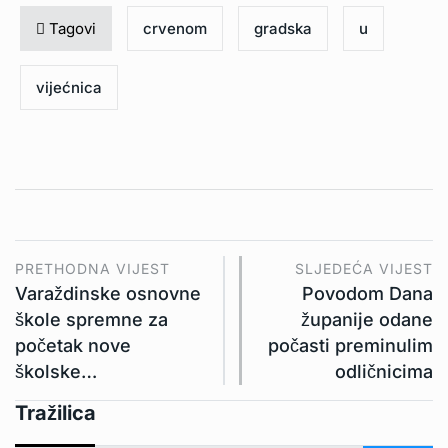
Tagovi
crvenom
gradska
u
vijećnica
PRETHODNA VIJEST
SLJEDEĆA VIJEST
Varaždinske osnovne
Povodom Dana
škole spremne za
županije odane
početak nove
počasti preminulim
školske…
odličnicima
Tražilica