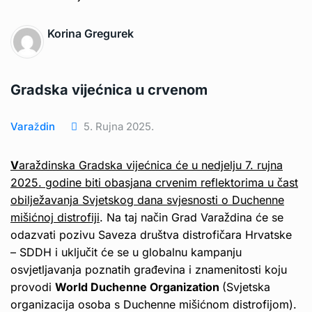
Korina Gregurek
Gradska vijećnica u crvenom
Varaždin
5. Rujna 2025.
V
araždinska Gradska vijećnica će u nedjelju 7. rujna
2025. godine biti obasjana crvenim reflektorima u čast
obilježavanja Svjetskog dana svjesnosti o Duchenne
mišićnoj distrofiji
. Na taj način Grad Varaždina će se
odazvati pozivu Saveza društva distrofičara Hrvatske
– SDDH i uključit će se u globalnu kampanju
osvjetljavanja poznatih građevina i znamenitosti koju
provodi
World Duchenne Organization
(Svjetska
organizacija osoba s Duchenne mišićnom distrofijom).