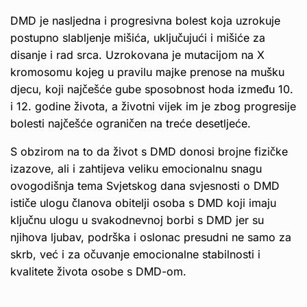
DMD je nasljedna i progresivna bolest koja uzrokuje
postupno slabljenje mišića, uključujući i mišiće za
disanje i rad srca. Uzrokovana je mutacijom na X
kromosomu kojeg u pravilu majke prenose na mušku
djecu, koji najčešće gube sposobnost hoda između 10.
i 12. godine života, a životni vijek im je zbog progresije
bolesti najčešće ograničen na treće desetljeće.
S obzirom na to da život s DMD donosi brojne fizičke
izazove, ali i zahtijeva veliku emocionalnu snagu
ovogodišnja tema Svjetskog dana svjesnosti o DMD
ističe ulogu članova obitelji osoba s DMD koji imaju
ključnu ulogu u svakodnevnoj borbi s DMD jer su
njihova ljubav, podrška i oslonac presudni ne samo za
skrb, već i za očuvanje emocionalne stabilnosti i
kvalitete života osobe s DMD-om.