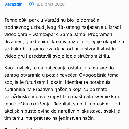
Varaždin
2. Lipnja 2026.
Tehnološki park u Varaždinu bio je domaćin
trodnevnog uzbudljivog 48-satnog natjecanja u izradi
videoigara – GameSpark Game Jama. Programeri,
dizajneri, glazbenici i kreativci iz cijele regije okupili su
se kako bi u samo dva dana od nule stvorili vlastitu
videoigru i predstavili svoje ideje stručnom žiriju.
Kao i uvijek, tema natjecanja ostala je tajna sve do
samog otvaranja u petak navečer. Ovogodišnja tema
spojila je futurizam i lokalni identitet te potaknula
sudionike na kreativna rješenja koja su poznate
varaždinske motive smjestila u maštovita svemirska i
tehnološka okruženja. Rezultati su bili impresivni – od
akcijskih pustolovina do narativnih iskustava, svaki je
tim temu interpretirao na jedinstven način.