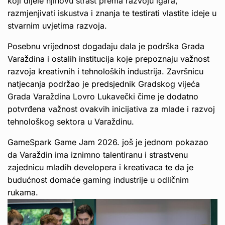
koji dijele njihovu strast prema razvoju igara,
razmjenjivati iskustva i znanja te testirati vlastite ideje u
stvarnim uvjetima razvoja.
Posebnu vrijednost događaju dala je podrška Grada
Varaždina i ostalih institucija koje prepoznaju važnost
razvoja kreativnih i tehnoloških industrija. Završnicu
natjecanja podržao je predsjednik Gradskog vijeća
Grada Varaždina Lovro Lukavečki čime je dodatno
potvrđena važnost ovakvih inicijativa za mlade i razvoj
tehnološkog sektora u Varaždinu.
GameSpark Game Jam 2026. još je jednom pokazao
da Varaždin ima iznimno talentiranu i strastvenu
zajednicu mladih developera i kreativaca te da je
budućnost domaće gaming industrije u odličnim
rukama.