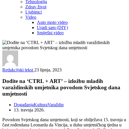
Tehnologija
Zdrav život
Ljubimci
Video
Auto moto video
Uradi sam (DIY)
Smiješni video
Redakcijski tekst
23 lipnja, 2023
Dođite na ‘CTRL + ART’ – izložbu mladih
varaždinskih umjetnika povodom Svjetskog dana
umjetnosti
Događanja
Kultura
Varaždin
13. travnja 2026.
Povodom Svjetskog dana umjetnosti, koji se obilježava 15. travnja u
čast rođendana Leonarda da Vincija, u duhu umjetničkog tjedna u