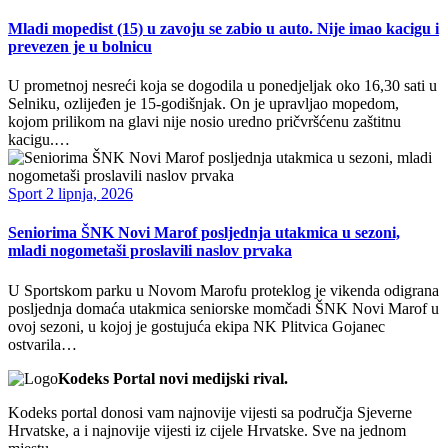
Mladi mopedist (15) u zavoju se zabio u auto. Nije imao kacigu i
prevezen je u bolnicu
U prometnoj nesreći koja se dogodila u ponedjeljak oko 16,30 sati u
Selniku, ozlijeđen je 15-godišnjak. On je upravljao mopedom,
kojom prilikom na glavi nije nosio uredno pričvršćenu zaštitnu
kacigu.…
Sport
2 lipnja, 2026
Seniorima ŠNK Novi Marof posljednja utakmica u sezoni,
mladi nogometaši proslavili naslov prvaka
U Sportskom parku u Novom Marofu proteklog je vikenda odigrana
posljednja domaća utakmica seniorske momčadi ŠNK Novi Marof u
ovoj sezoni, u kojoj je gostujuća ekipa NK Plitvica Gojanec
ostvarila…
Kodeks Portal novi medijski rival.
Kodeks portal donosi vam najnovije vijesti sa područja Sjeverne
Hrvatske, a i najnovije vijesti iz cijele Hrvatske. Sve na jednom