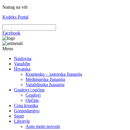
Natrag na vrh
Kodeks Portal
Facebook
Menu
Naslovna
Varaždin
Hrvatska
Krapinsko – zagorska županija
Međimurska županija
Varaždinska županija
Gradovi i općine
Gradovi
Općine
Crna kronika
Gospodarstvo
Sport
Lifestyle
Auto moto novosti