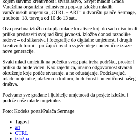
kojem slavimo kreativnost i stvaralaštvo, Savjet mladih Grada
Varaždina organizira jedinstvenu pop-up izložbu mladih
varaždinskih umjetnika „CTRL + ART“ u dvorištu palače Sermage,
u subotu, 18. travnja od 10 do 13 sati.
Ova posebna izložba okuplja mlade kreativce koji do sada nisu imali
priliku predstaviti svoj rad široj javnosti. Izložba donosi raznolike
radove – od slikarstva i fotografije do digitalne umjetnosti i drugih
kreativnih formi – pružajući uvid u svježe ideje i autentične izraze
nove generacije.
Svaki mladi umjetnik na početku svog puta treba podršku, prostor i
priliku da bude viđen. Kao zajednica, imamo odgovornost stvarati
okruženje koje potiče stvaranje, a ne odustajanje. Podržavajući
mlade umjetnike, ulažemo u kulturu, budućnost i autentičnost našeg
društva.
Pozivamo sve građane i ljubitelje umjetnosti da posjete izložbu i
podrže naše mlade umjetnike.
Foto: Kodeks portal/Palača Sermage
Tagovi
art
CTRL
izložba