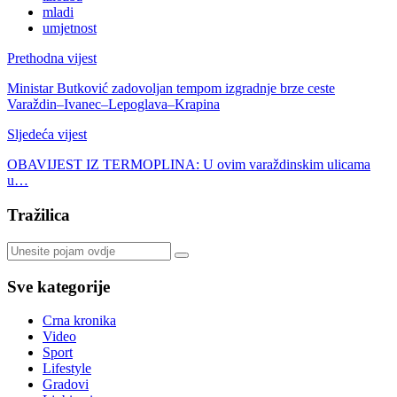
mladi
umjetnost
Prethodna vijest
Ministar Butković zadovoljan tempom izgradnje brze ceste
Varaždin–Ivanec–Lepoglava–Krapina
Sljedeća vijest
OBAVIJEST IZ TERMOPLINA: U ovim varaždinskim ulicama
u…
Tražilica
Sve kategorije
Crna kronika
Video
Sport
Lifestyle
Gradovi