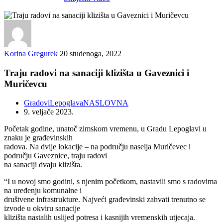
Korina Gregurek
20 studenoga, 2022
Traju radovi na sanaciji klizišta u Gaveznici i
Muričevcu
Gradovi
Lepoglava
NASLOVNA
9. veljače 2023.
Početak godine, unatoč zimskom vremenu, u Gradu Lepoglavi u
znaku je građevinskih
radova. Na dvije lokacije – na području naselja Muričevec i
području Gaveznice, traju radovi
na sanaciji dvaju klizišta.
“I u novoj smo godini, s njenim početkom, nastavili smo s radovima
na uređenju komunalne i
društvene infrastrukture. Najveći građevinski zahvati trenutno se
izvode u okviru sanacije
klizišta nastalih uslijed potresa i kasnijih vremenskih utjecaja.