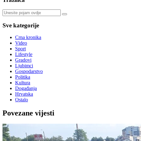
Sve kategorije
Crna kronika
Video
Sport
Lifestyle
Gradovi
Ljubimci
Gospodarstvo
Politika
Kultura
Događanja
Hrvatska
Ostalo
Povezane vijesti