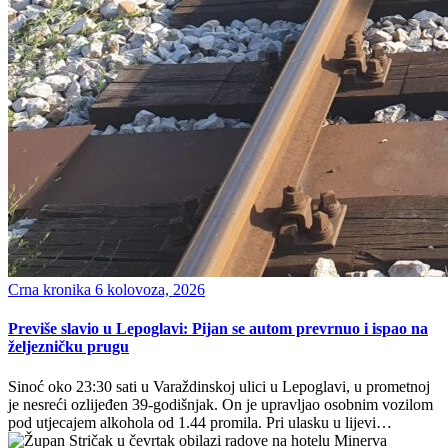
Crna kronika
6 kolovoza, 2026
Previše slavio u Lepoglavi: Pijan se autom prevrnuo i ispao na
željezničku prugu
Sinoć oko 23:30 sati u Varaždinskoj ulici u Lepoglavi, u prometnoj
je nesreći ozlijeđen 39-godišnjak. On je upravljao osobnim vozilom
pod utjecajem alkohola od 1.44 promila. Pri ulasku u lijevi…