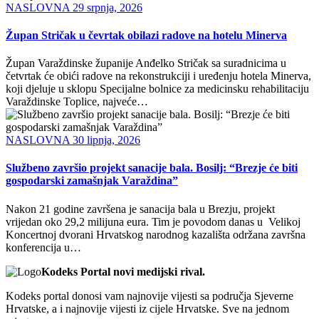
NASLOVNA
29 srpnja, 2026
Župan Stričak u čevrtak obilazi radove na hotelu Minerva
Župan Varaždinske županije Anđelko Stričak sa suradnicima u
četvrtak će obići radove na rekonstrukciji i uređenju hotela Minerva,
koji djeluje u sklopu Specijalne bolnice za medicinsku rehabilitaciju
Varaždinske Toplice, najveće…
NASLOVNA
30 lipnja, 2026
Službeno završio projekt sanacije bala. Bosilj: “Brezje će biti
gospodarski zamašnjak Varaždina”
Nakon 21 godine završena je sanacija bala u Brezju, projekt
vrijedan oko 29,2 milijuna eura. Tim je povodom danas u Velikoj
Koncertnoj dvorani Hrvatskog narodnog kazališta održana završna
konferencija u…
Kodeks Portal novi medijski rival.
Kodeks portal donosi vam najnovije vijesti sa područja Sjeverne
Hrvatske, a i najnovije vijesti iz cijele Hrvatske. Sve na jednom