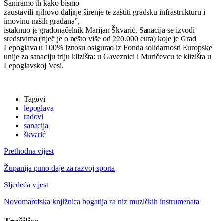
Saniramo ih kako bismo
zaustavili njihovo daljnje širenje te zaštiti gradsku infrastrukturu i
imovinu naših građana”,
istaknuo je gradonačelnik Marijan Škvarić. Sanacija se izvodi
sredstvima (riječ je o nešto više od 220.000 eura) koje je Grad
Lepoglava u 100% iznosu osigurao iz Fonda solidarnosti Europske
unije za sanaciju triju klizišta: u Gaveznici i Muričevcu te klizišta u
Lepoglavskoj Vesi.
Tagovi
lepoglava
radovi
sanacija
škvarić
Prethodna vijest
Županija puno daje za razvoj sporta
Sljedeća vijest
Novomarofska knjižnica bogatija za niz muzičkih instrumenata
Tražilica