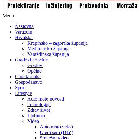
Menu
Naslovna
Varaždin
Hrvatska
Krapinsko – zagorska županija
Međimurska županija
Varaždinska županija
Gradovi i općine
Gradovi
Općine
Crna kronika
Gospodarstvo
Sport
Lifestyle
Auto moto novosti
Tehnologija
Zdrav život
Ljubimci
Video
Auto moto video
Uradi sam (DIY)
Smiješni video