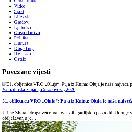
Crna kronika
Video
Sport
Lifestyle
Gradovi
Ljubimci
Gospodarstvo
Politika
Kultura
Događanja
Hrvatska
Ostalo
Povezane vijesti
Varaždinska županija
5 kolovoza, 2026
31. obljetnica VRO „Oluja“; Puja iz Knina: Oluja je naša najveća
U ime Zbora udruga veterana hrvatskih gardijskih postrojbi, Udruge sp
obilježavanju je…