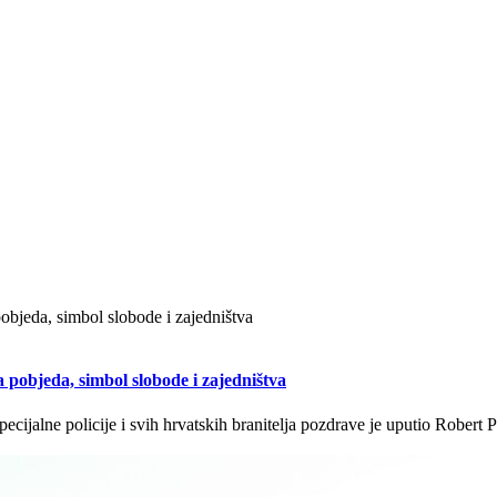
 pobjeda, simbol slobode i zajedništva
ecijalne policije i svih hrvatskih branitelja pozdrave je uputio Robert