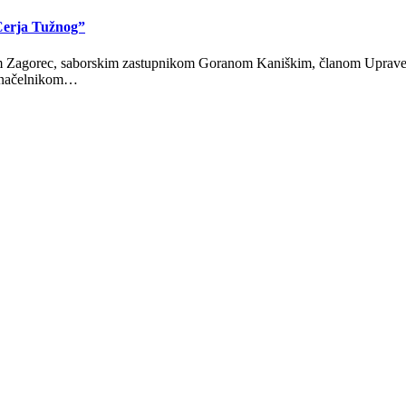
 Cerja Tužnog”
jom Zagorec, saborskim zastupnikom Goranom Kaniškim, članom Uprav
, načelnikom…
ke, a i najnovije vijesti iz cijele Hrvatske. Sve na jednom mjestu.