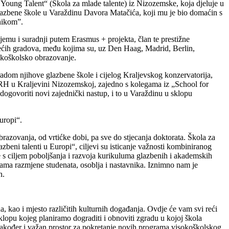
 Young Talent“ (Škola za mlade talente) iz Nizozemske, koja djeluje u
lazbene škole u Varaždinu Davora Matačića, koji mu je bio domaćin s
nikom”.
jemu i suradnji putem Erasmus + projekta, član te prestižne
 većih gradova, među kojima su, uz Den Haag, Madrid, Berlin,
sokoškolsko obrazovanje.
 radom njihove glazbene škole i cijelog Kraljevskog konzervatorija,
u RH u Kraljevini Nizozemskoj, zajedno s kolegama iz „School for
ogovoriti novi zajednički nastup, i to u Varaždinu u sklopu
uropi“.
razovanja, od vrtićke dobi, pa sve do stjecanja doktorata. Škola za
beni talenti u Europi“, ciljevi su isticanje važnosti kombiniranog
 s ciljem poboljšanja i razvoja kurikuluma glazbenih i akademskih
grama razmjene studenata, osoblja i nastavnika. Iznimno nam je
n.
, kao i mjesto različitih kulturnih događanja. Ovdje će vam svi reći
opu kojeg planiramo dograditi i obnoviti zgradu u kojoj škola
ali također i važan prostor za pokretanje novih programa visokoškolskog