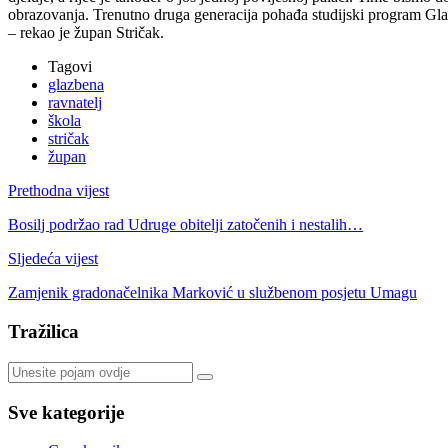
obrazovanja. Trenutno druga generacija pohađa studijski program Glaz
– rekao je župan Stričak.
Tagovi
glazbena
ravnatelj
škola
stričak
župan
Prethodna vijest
Bosilj podržao rad Udruge obitelji zatočenih i nestalih…
Sljedeća vijest
Zamjenik gradonačelnika Marković u službenom posjetu Umagu
Tražilica
Sve kategorije