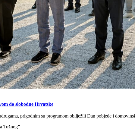
štvom do slobodne Hrvatske
 udrugama, prigodnim su programom obilježili Dan pobjede i domovinske 