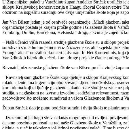
U Županijskoj palači u Varaždinu župan Anđelko Stričak upriličio je d
sklopu Kraljevskog konzervatorija u Haagu (Royal Conservatoire The 
obzirom na uspješnu suradnju ove dvije umjetničke škole koja je zap
Jan Van Bilsen jedan je od osnivača organizacije „Mladi glazbeni tale
organizacije postala je krajem prošle godine i Glazbena škola u Vara
Edinburg, Dublin, Barcelona, Helsinski i drugi, a svima je zajedničko
– Naši učenici viših razreda srednje glazbene škole su u sklopu projek
surađivati s mladim umjetnicima iz Nizozemske, ali i svjetski prizna
Young Talent“ održali su koncert u dvorani In Het Koorenhuis, koja j
Varaždinskih baroknih večeri, kao i druge projekte članica udruge YM
Ravnatelj nizozemske glazbene škole van Bilsen predstavio je županu S
– Ravnatelj sam glazbene škole koja djeluje u sklopu Kraljevskog konz
mlade talente ima ingerenciju obrazovanja djece predškolskog, osnovno
kurikuluma koji uključuje glazbene i akademske studije vezane uz pri
studija, s naglaskom na izvrsnu izvedbu i sadržajnu relevantnost, raz
zadovoljstvo što možemo surađivati s vašom Glazbenom školom u Vara
Župan Stričak dao je punu podršku suradnji dviju škola te planirano
– Izuzetno mi je drago što vas danas mogu ugostiti ovdje u povijesnoj 
da smo posebno ponosni na rad naše Glazbene škole u Varaždinu, za k
djeluje, a riječ je također o još jednoj povijesnoj palači. Time bismo 