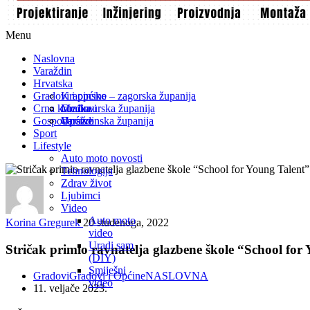
Menu
Naslovna
Varaždin
Hrvatska
Gradovi i općine
Krapinsko – zagorska županija
Crna kronika
Međimurska županija
Gradovi
Gospodarstvo
Varaždinska županija
Općine
Sport
Lifestyle
Auto moto novosti
Tehnologija
Zdrav život
Ljubimci
Video
Auto moto
Korina Gregurek
20 studenoga, 2022
video
Uradi sam
Stričak primio ravnatelja glazbene škole “School for
(DIY)
Smiješni
Gradovi
Gradovi i Općine
NASLOVNA
video
11. veljače 2023.