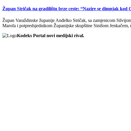
Župan Stričak na gradilištu brze ceste: “Nazire se dimnjak kod
Župan Varaždinske županije Anđelko Stričak, sa zamjenicom Silvi
Marofa i potpredsjednikom Županijske skupštine Sinišom Jenkačem
Kodeks Portal novi medijski rival.
Kodeks portal donosi vam najnovije vijesti sa područja Sjeverne Hrvats
IMPRESSUM
PRAVILA O PRIVATNOSTI
Vijesti
Naslovna
Crna kronika
Video
Sport
Lifestyle
Gradovi i općine
Ljubimci
Copyright © 2023 / Kodeks Portal / Sva prava pridržana