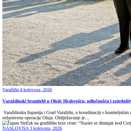
Varaždin
4 kolovoza, 2026
Varaždinski branitelji u Oluji: Hrabrošću, odlučnošću i zajedni
Varaždinska županija i Grad Varaždin, u koordinaciji s braniteljskim
redarstvene operacije Oluja. Obilježavanje je…
NASLOVNA
3 kolovoza, 2026