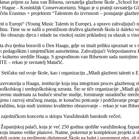
anas prijem za Jana van Bilsena, ravnatelja glazbene škole „School for
Hague – Koninklijk Conservatorium). Stigao je u pratnji ravnatelja G
očela Erasmus + projektom “Talentom do izvrsnosti – postajanje glazbe
nti u Europi“ (Young Music Talents in Europe), a upravo zahvaljujući n
ždinu. Time su se našli u prestižnom društvu glazbenih škola iz daleko
 što obrazuju djecu i mlade na visokoj razini prikladnoj za ulazak u vi
ta dva tjedna boravili u Den Haagu, gdje su imali priliku upoznati se s
tim pedagoškim i umjetničkim autoritetima. Zahvaljujući Veleposlanstv
e kulturno središte Haaga. S gospodinom van Bilsenom sada nastojimo d
TE – rekao je ravnatelj Matačić.
tričaku rad svoje škole, kao i organizaciju „Mladi glazbeni talenti u E
ervatorija u Haagu, institucije koja ima integrirani proces glazbenog ob
školskog i srednjoškolskog uzrasta. Što se tiče organizacije „Mladi glaz
premu studenata za buduće stručne studije, formiranje suradničke mreže
mjenu i razvoj stručnog znanja, te konačno poticanje i podržavanje pro
ždinu, koja nudi iznimno kvalitetno obrazovanje – rekao je van Bilse
m zajedničkom koncertu u sklopu Varaždinskih baroknih večeri.
Županijskoj palači, koja je već 250 godina sjedište varaždinskog župana
oju imamo velike planove. Naime, pokrenut je kompleksni projekt u skl
dobili uvjete za proširenje djelatnosti Škole na balet i suvremeni ples, 