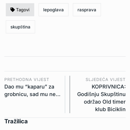
Tagovi
lepoglava
rasprava
skupština
PRETHODNA VIJEST
SLJEDEĆA VIJEST
Dao mu “kaparu” za
KOPRIVNICA:
grobnicu, sad mu ne…
Godišnju Skupštinu
održao Old timer
klub Biciklin
Tražilica