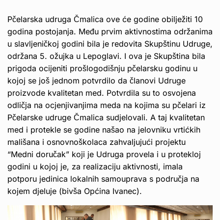
Pčelarska udruga Čmalica ove će godine obilježiti 10
godina postojanja. Među prvim aktivnostima održanima
u slavljeničkoj godini bila je redovita Skupštinu Udruge,
održana 5. ožujka u Lepoglavi. I ova je Skupština bila
prigoda ocijeniti prošlogodišnju pčelarsku godinu u
kojoj se još jednom potvrdilo da članovi Udruge
proizvode kvalitetan med. Potvrdila su to osvojena
odličja na ocjenjivanjima meda na kojima su pčelari iz
Pčelarske udruge Čmalica sudjelovali. A taj kvalitetan
med i protekle se godine našao na jelovniku vrtićkih
mališana i osnovnoškolaca zahvaljujući projektu
“Medni doručak” koji je Udruga provela i u protekloj
godini u kojoj je, za realizaciju aktivnosti, imala
potporu jedinica lokalnih samouprava s područja na
kojem djeluje (bivša Općina Ivanec).