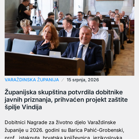
VARAŽDINSKA ŽUPANIJA
15 srpnja, 2026
Županijska skupština potvrdila dobitnike
javnih priznanja, prihvaćen projekt zaštite
špilje Vindija
Dobitnici Nagrade za životno djelo Varaždinske
županije u 2026. godini su Barica Pahić-Grobenski,
prof., istaknuta hrvatska književnica, jezikoslovka,