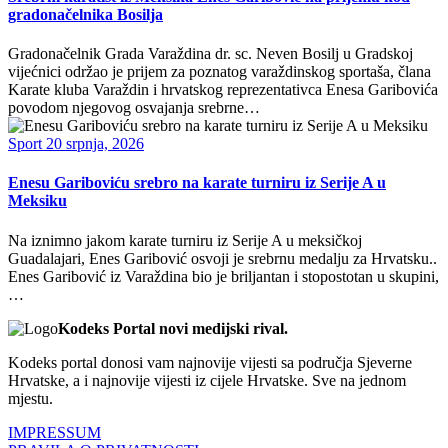
gradonačelnika Bosilja
Gradonačelnik Grada Varaždina dr. sc. Neven Bosilj u Gradskoj
vijećnici održao je prijem za poznatog varaždinskog sportaša, člana
Karate kluba Varaždin i hrvatskog reprezentativca Enesa Garibovića
povodom njegovog osvajanja srebrne…
Sport
20 srpnja, 2026
Enesu Gariboviću srebro na karate turniru iz Serije A u
Meksiku
Na iznimno jakom karate turniru iz Serije A u meksičkoj
Guadalajari, Enes Garibović osvoji je srebrnu medalju za Hrvatsku..
Enes Garibović iz Varaždina bio je briljantan i stopostotan u skupini,
…
Kodeks Portal novi medijski rival.
Kodeks portal donosi vam najnovije vijesti sa područja Sjeverne
Hrvatske, a i najnovije vijesti iz cijele Hrvatske. Sve na jednom
mjestu.
IMPRESSUM