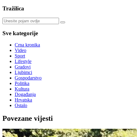
Tražilica
Sve kategorije
Crna kronika
Video
Sport
Lifestyle
Gradovi
Ljubimci
Gospodarstvo
Politika
Kultura
Događanja
Hrvatska
Ostalo
Povezane vijesti