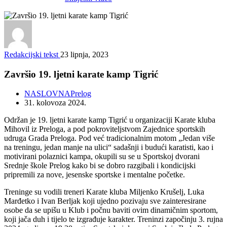
Redakcijski tekst
23 lipnja, 2023
Završio 19. ljetni karate kamp Tigrić
NASLOVNA
Prelog
31. kolovoza 2024.
Održan je 19. ljetni karate kamp Tigrić u organizaciji Karate kluba
Mihovil iz Preloga, a pod pokroviteljstvom Zajednice sportskih
udruga Grada Preloga. Pod već tradicionalnim motom „Jedan više
na treningu, jedan manje na ulici“ sadašnji i budući karatisti, kao i
motivirani polaznici kampa, okupili su se u Sportskoj dvorani
Srednje škole Prelog kako bi se dobro razgibali i kondicijski
pripremili za nove, jesenske sportske i mentalne početke.
Treninge su vodili treneri Karate kluba Miljenko Krušelj, Luka
Marđetko i Ivan Berljak koji ujedno pozivaju sve zainteresirane
osobe da se upišu u Klub i počnu baviti ovim dinamičnim sportom,
koji jača duh i tijelo te izgrađuje karakter. Treninzi započinju 3. rujna