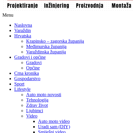
Menu
Naslovna
Varaždin
Hrvatska
Krapinsko – zagorska županija
Međimurska županija
Varaždinska županija
Gradovi i općine
Gradovi
Općine
Crna kronika
Gospodarstvo
Sport
Lifestyle
Auto moto novosti
Tehnologija
Zdrav život
Ljubimci
Video
Auto moto video
Uradi sam (DIY)
Smiješni video