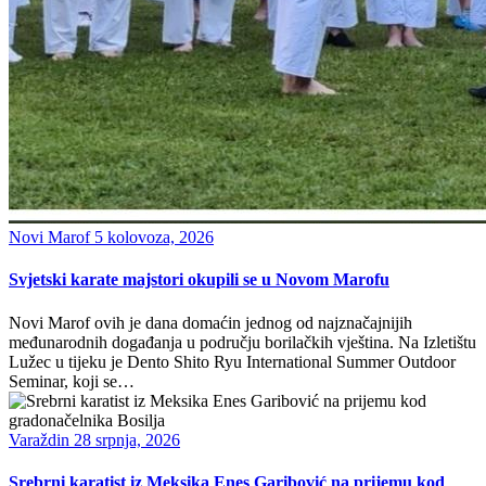
Novi Marof
5 kolovoza, 2026
Svjetski karate majstori okupili se u Novom Marofu
Novi Marof ovih je dana domaćin jednog od najznačajnijih
međunarodnih događanja u području borilačkih vještina. Na Izletištu
Lužec u tijeku je Dento Shito Ryu International Summer Outdoor
Seminar, koji se…
Varaždin
28 srpnja, 2026
Srebrni karatist iz Meksika Enes Garibović na prijemu kod