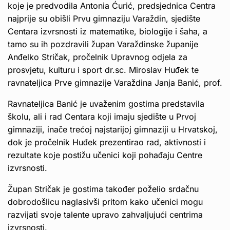
koje je predvodila Antonia Ćurić, predsjednica Centra
najprije su obišli Prvu gimnaziju Varaždin, sjedište
Centara izvrsnosti iz matematike, biologije i šaha, a
tamo su ih pozdravili župan Varaždinske županije
Anđelko Stričak, pročelnik Upravnog odjela za
prosvjetu, kulturu i sport dr.sc. Miroslav Huđek te
ravnateljica Prve gimnazije Varaždina Janja Banić, prof.
Ravnateljica Banić je uvaženim gostima predstavila
školu, ali i rad Centara koji imaju sjedište u Prvoj
gimnaziji, inače trećoj najstarijoj gimnaziji u Hrvatskoj,
dok je pročelnik Huđek prezentirao rad, aktivnosti i
rezultate koje postižu učenici koji pohađaju Centre
izvrsnosti.
Župan Stričak je gostima također poželio srdačnu
dobrodošlicu naglasivši pritom kako učenici mogu
razvijati svoje talente upravo zahvaljujući centrima
izvrsnosti.