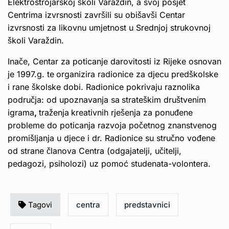
Elektrostrojarskoj školi Varaždin, a svoj posjet
Centrima izvrsnosti završili su obišavši Centar
izvrsnosti za likovnu umjetnost u Srednjoj strukovnoj
školi Varaždin.
Inače, Centar za poticanje darovitosti iz Rijeke osnovan
je 1997.g. te
organizira radionice za djecu predškolske
i rane školske dobi. Radionice pokrivaju raznolika
područja: od upoznavanja sa
strateškim društvenim
igrama
,
traženja
kreativnih rješenja za ponuđene
probleme do poticanja razvoja početnog znanstvenog
promišljanja u djece i dr. Radionice su stručno vođene
od strane članova Centra (odgajatelji, učitelji,
pedagozi, psiholozi) uz pomoć studenata-volontera.
Tagovi
centra
predstavnici