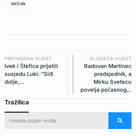
stričak
PRETHODNA VIJEST
SLJEDEĆA VIJEST
Ivek i Štefica prijetili
Radovan Martinec
susjedu Luki: “Siđi
predsjednik, a
dolje,…
Mirku Svetecu
povelja počasnog…
Tražilica