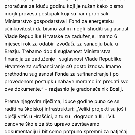
proračuna za iduću godinu koji je nužan kako bismo
mogli provesti postupak koji su nam propisali
Ministarstvo gospodarstva i Fond za energetsku
učinkovitost i da bismo zatim mogli ishoditi suglasnost
Vlade Republike Hrvatske za zaduženje. Imamo 6
mjeseci rok za odabir izvođača za sanaciju bala u
Brezju. Trebamo dobiti suglasnost Ministarstva
financija za zaduženje i suglasnost Vlade Republike
Hrvatske za sufinanciranje 40 posto iznosa. Imamo
prethodnu suglasnost Fonda za sufinanciranje i po
provedenom postupku nabave moramo im predati sve
ove dokumente.“ – razjasnio je gradonačelnik Bosilj.
Prema njegovim riječima, iduće godine puno će se
raditi na školskoj infrastrukturi: „Veliki projekti su još i
dječji vrtić u Hrašćici, a tu su i dogradnja III. I VII.
osnovne škole za što upravo završavamo
dokumentaciju i bit ćemo potpuno spremni za natječaj