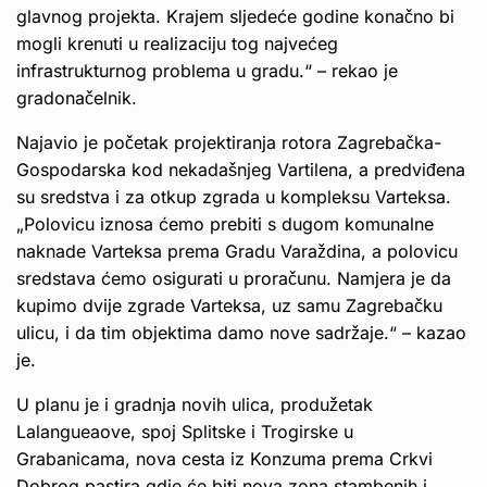
glavnog projekta. Krajem sljedeće godine konačno bi
mogli krenuti u realizaciju tog najvećeg
infrastrukturnog problema u gradu.“ – rekao je
gradonačelnik.
Najavio je početak projektiranja rotora Zagrebačka-
Gospodarska kod nekadašnjeg Vartilena, a predviđena
su sredstva i za otkup zgrada u kompleksu Varteksa.
„Polovicu iznosa ćemo prebiti s dugom komunalne
naknade Varteksa prema Gradu Varaždina, a polovicu
sredstava ćemo osigurati u proračunu. Namjera je da
kupimo dvije zgrade Varteksa, uz samu Zagrebačku
ulicu, i da tim objektima damo nove sadržaje.“ – kazao
je.
U planu je i gradnja novih ulica, produžetak
Lalangueaove, spoj Splitske i Trogirske u
Grabanicama, nova cesta iz Konzuma prema Crkvi
Dobrog pastira gdje će biti nova zona stambenih i