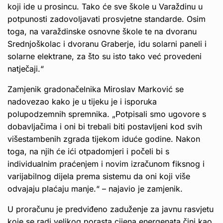
koji ide u prosincu. Tako će sve škole u Varaždinu u
potpunosti zadovoljavati prosvjetne standarde. Osim
toga, na varaždinske osnovne škole te na dvoranu
Srednjoškolac i dvoranu Graberje, idu solarni paneli i
solarne elektrane, za što su isto tako već provedeni
natječaji.“
Zamjenik gradonačelnika Miroslav Marković se
nadovezao kako je u tijeku je i isporuka
polupodzemnih spremnika. „Potpisali smo ugovore s
dobavljačima i oni bi trebali biti postavljeni kod svih
višestambenih zgrada tijekom iduće godine. Nakon
toga, na njih će ići otpadomjeri i počeli bi s
individualnim praćenjem i novim izračunom fiksnog i
varijabilnog dijela prema sistemu da oni koji više
odvajaju plaćaju manje.“ – najavio je zamjenik.
U proračunu je predviđeno zaduženje za javnu rasvjetu
koje se radi velikog porasta cijena energenata čini kao