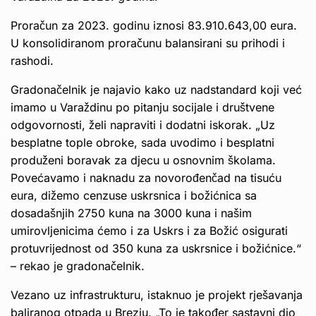
Proračun za 2023. godinu iznosi 83.910.643,00 eura.
U konsolidiranom proračunu balansirani su prihodi i
rashodi.
Gradonačelnik je najavio kako uz nadstandard koji već
imamo u Varaždinu po pitanju socijale i društvene
odgovornosti, želi napraviti i dodatni iskorak. „Uz
besplatne tople obroke, sada uvodimo i besplatni
produženi boravak za djecu u osnovnim školama.
Povećavamo i naknadu za novorođenčad na tisuću
eura, dižemo cenzuse uskrsnica i božićnica sa
dosadašnjih 2750 kuna na 3000 kuna i našim
umirovljenicima ćemo i za Uskrs i za Božić osigurati
protuvrijednost od 350 kuna za uskrsnice i božićnice.“
– rekao je gradonačelnik.
Vezano uz infrastrukturu, istaknuo je projekt rješavanja
baliranog otpada u Brezju. „To je također sastavni dio