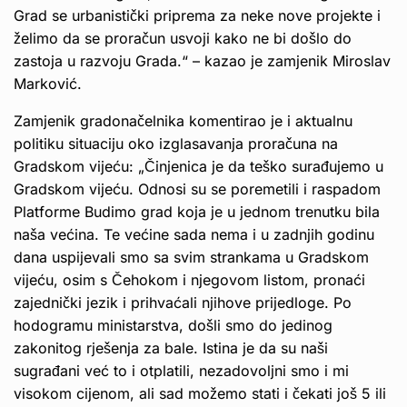
Grad se urbanistički priprema za neke nove projekte i
želimo da se proračun usvoji kako ne bi došlo do
zastoja u razvoju Grada.“ – kazao je zamjenik Miroslav
Marković.
Zamjenik gradonačelnika komentirao je i aktualnu
politiku situaciju oko izglasavanja proračuna na
Gradskom vijeću: „Činjenica je da teško surađujemo u
Gradskom vijeću. Odnosi su se poremetili i raspadom
Platforme Budimo grad koja je u jednom trenutku bila
naša većina. Te većine sada nema i u zadnjih godinu
dana uspijevali smo sa svim strankama u Gradskom
vijeću, osim s Čehokom i njegovom listom, pronaći
zajednički jezik i prihvaćali njihove prijedloge. Po
hodogramu ministarstva, došli smo do jedinog
zakonitog rješenja za bale. Istina je da su naši
sugrađani već to i otplatili, nezadovoljni smo i mi
visokom cijenom, ali sad možemo stati i čekati još 5 ili