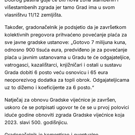
višestambenih zgrada jer tamo Grad ima u svom
vlasništvu 11/12 zemljišta.
Također, gradonačelnik je podsjetio da je završetkom
kolektivnih pregovora prihvaćeno povećanje plaća za
sve javne gradske ustanove: „Gotovo 7 milijuna kuna,
odnosno 900 tisuća eura, predviđeno je za povećanje
plaća u javnim ustanovama u Gradu te će odgajateljice,
vatrogasci, kazalištarci, knjižničari i ostali u sustavu
Grada dobiti 6 posto veću osnovicu i 65 eura
neoporezivog dodatka za topli obrok. Odgajateljicama
uz to dižemo i koeficijente za 6 posto.“
Natječaj za obnovu Gradske vijećnice je završen,
uskoro će se potpisati ugovor te će se u prvoj polovici
iduće godine obnoviti zgrada Gradske vijećnice koja
2023. slavi 500. godišnjicu.
Gradonačelnik je komentirao i eventualno