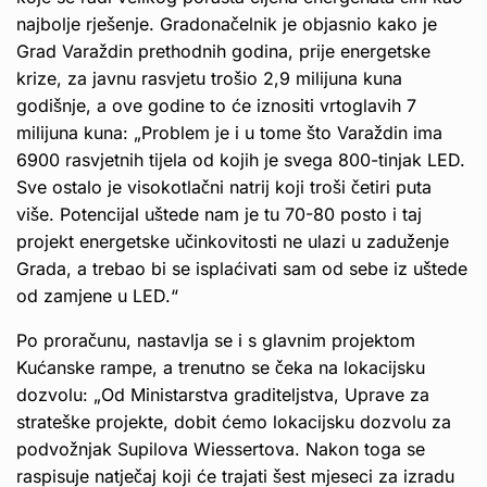
najbolje rješenje. Gradonačelnik je objasnio kako je
Grad Varaždin prethodnih godina, prije energetske
krize, za javnu rasvjetu trošio 2,9 milijuna kuna
godišnje, a ove godine to će iznositi vrtoglavih 7
milijuna kuna: „Problem je i u tome što Varaždin ima
6900 rasvjetnih tijela od kojih je svega 800-tinjak LED.
Sve ostalo je visokotlačni natrij koji troši četiri puta
više. Potencijal uštede nam je tu 70-80 posto i taj
projekt energetske učinkovitosti ne ulazi u zaduženje
Grada, a trebao bi se isplaćivati sam od sebe iz uštede
od zamjene u LED.“
Po proračunu, nastavlja se i s glavnim projektom
Kućanske rampe, a trenutno se čeka na lokacijsku
dozvolu: „Od Ministarstva graditeljstva, Uprave za
strateške projekte, dobit ćemo lokacijsku dozvolu za
podvožnjak Supilova Wiessertova. Nakon toga se
raspisuje natječaj koji će trajati šest mjeseci za izradu