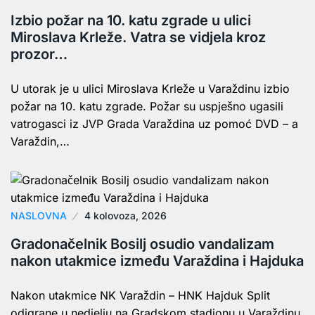
Izbio požar na 10. katu zgrade u ulici
Miroslava Krleže. Vatra se vidjela kroz
prozor…
U utorak je u ulici Miroslava Krleže u Varaždinu izbio
požar na 10. katu zgrade. Požar su uspješno ugasili
vatrogasci iz JVP Grada Varaždina uz pomoć DVD – a
Varaždin,…
NASLOVNA
4 kolovoza, 2026
Gradonačelnik Bosilj osudio vandalizam
nakon utakmice između Varaždina i Hajduka
Nakon utakmice NK Varaždin – HNK Hajduk Split
odigrane u nedjelju na Gradskom stadionu u Varaždinu,