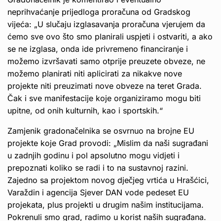
neprihvaćanje prijedloga proračuna od Gradskog
vijeća: „U slučaju izglasavanja proračuna vjerujem da
ćemo sve ovo što smo planirali uspjeti i ostvariti, a ako
se ne izglasa, onda ide privremeno financiranje i
možemo izvršavati samo otprije preuzete obveze, ne
možemo planirati niti aplicirati za nikakve nove
projekte niti preuzimati nove obveze na teret Grada.
Čak i sve manifestacije koje organiziramo mogu biti
upitne, od onih kulturnih, kao i sportskih.“
Zamjenik gradonačelnika se osvrnuo na brojne EU
projekte koje Grad provodi: „Mislim da naši sugrađani
u zadnjih godinu i pol apsolutno mogu vidjeti i
prepoznati koliko se radi i to na sustavnoj razini.
Zajedno sa projektom novog dječjeg vrtića u Hrašćici,
Varaždin i agencija Sjever DAN vode pedeset EU
projekata, plus projekti u drugim našim institucijama.
Pokrenuli smo grad, radimo u korist naših sugrađana.