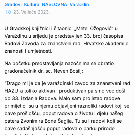
Gradovi
Kultura
NASLOVNA
Varaždin
23. Veljače 2023.
U Gradskoj knjižnici i čitaonici „Metel Ožegović“ u
Varaždinu u srijedu je predstavljen 33. broj časopisa
Radovi Zavoda za znanstveni rad Hrvatske akademije
znanosti i umjetnosti.
Na početku predstavljanja nazočnima se obratio
gradonačelnik dr. sc. Neven Bosilj:
“Drago mi je da je varaždinski zavod za znanstveni rad
HAZU-a toliko aktivan i produktivan pa smo već došli
do 33. izdanja Radova. Malo sam prolistao radove i
primijetio su u njemu objavljeni raznoliki radovi koji se
bave prošlošću, poput radova o životu i djelu našeg
patera Zvonimira Bone Šagija. Tu su i radovi koji se
bave sadašnjošću poput radova o parku prirode