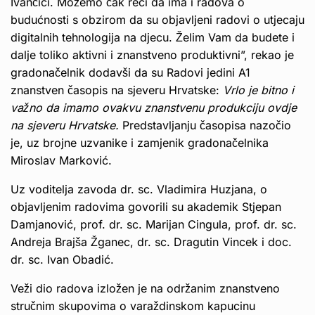
Ivančici. Možemo čak reći da ima i radova o
budućnosti s obzirom da su objavljeni radovi o utjecaju
digitalnih tehnologija na djecu. Želim Vam da budete i
dalje toliko aktivni i znanstveno produktivni”, rekao je
gradonačelnik dodavši da su Radovi jedini A1
znanstven časopis na sjeveru Hrvatske:
Vrlo je bitno i
važno da imamo ovakvu znanstvenu produkciju ovdje
na sjeveru Hrvatske.
Predstavljanju časopisa nazočio
je, uz brojne uzvanike i zamjenik gradonačelnika
Miroslav Marković.
Uz voditelja zavoda dr. sc. Vladimira Huzjana, o
objavljenim radovima govorili su akademik Stjepan
Damjanović, prof. dr. sc. Marijan Cingula, prof. dr. sc.
Andreja Brajša Žganec, dr. sc. Dragutin Vincek i doc.
dr. sc. Ivan Obadić.
Veži dio radova izložen je na održanim znanstveno
stručnim skupovima o varaždinskom kapucinu