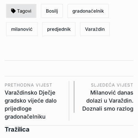
Tagovi
Bosilj
gradonačelnik
milanović
predjednik
Varaždin
PRETHODNA VIJEST
SLJEDEĆA VIJEST
Varaždinsko Dječje
Milanović danas
gradsko vijeće dalo
dolazi u Varaždin.
prijedloge
Doznali smo razlog
gradonačelniku
Tražilica