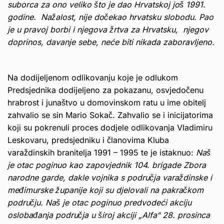
suborca za ono veliko što je dao Hrvatskoj još 1991.
godine. Nažalost, nije dočekao hrvatsku slobodu. Pao
je u pravoj borbi i njegova žrtva za Hrvatsku, njegov
doprinos, davanje sebe, neće biti nikada zaboravljeno.
Na dodijeljenom odlikovanju koje je odlukom
Predsjednika dodijeljeno za pokazanu, osvjedočenu
hrabrost i junaštvo u domovinskom ratu u ime obitelj
zahvalio se sin Mario Sokač. Zahvalio se i inicijatorima
koji su pokrenuli proces dodjele odlikovanja Vladimiru
Leskovaru, predsjedniku i članovima Kluba
varaždinskih branitelja 1991 – 1995 te je istaknuo:
Naš
je otac poginuo kao zapovjednik 104. brigade Zbora
narodne garde, dakle vojnika s područja varaždinske i
međimurske županije koji su djelovali na pakračkom
području. Naš je otac poginuo predvodeći akciju
oslobađanja područja u široj akciji „Alfa“ 28. prosinca