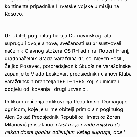
kontinenta pripadnika Hrvatske vojske u misiju na
Kosovo.
Uz obitelj poginulog heroja Domovinskog rata,
suprugu i dvoje sinova, svečanosti su prisustvovali
načelnik Glavnog stožera OS RH admiral Robert Hranj,
gradonačelnik Grada Varaždina dr. sc. Neven Bosilj,
Željko Posavec, potpredsjednik Skupštine Varaždinske
županije te Vlado Leskovar, predsjednik i članovi Kluba
varaždinskih branitelja 1991 – 1995 koji su inicirali
dodjelu odlikovanja i drugi uzvanici.
Prilikom uručenja odlikovanja Reda kneza Domagoj s
ogrlicom, koje je u ime obitelji primio sin poginulog
Alen Sokač Predsjednik Republike Hrvatske Zoran
Milanović je istaknuo:
Čast mi je i zadovoljstvo da
nakon dosta godina odlikujem Vašeg supruga, oca i