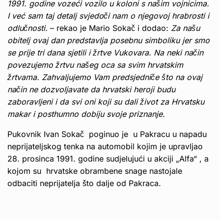
1991. godine vozeći vozilo u koloni s našim vojnicima.
I već sam taj detalj svjedoči nam o njegovoj hrabrosti i
odlučnosti.
– rekao je Mario Sokač i dodao:
Za našu
obitelj ovaj dan predstavlja posebnu simboliku jer smo
se prije tri dana sjetili i žrtve Vukovara. Na neki način
povezujemo žrtvu našeg oca sa svim hrvatskim
žrtvama. Zahvaljujemo Vam predsjedniče što na ovaj
način ne dozvoljavate da hrvatski heroji budu
zaboravljeni i da svi oni koji su dali život za Hrvatsku
makar i posthumno dobiju svoje priznanje.
Pukovnik Ivan Sokač poginuo je u Pakracu u napadu
neprijateljskog tenka na automobil kojim je upravljao
28. prosinca 1991. godine sudjelujući u akciji „Alfa“ , a
kojom su hrvatske obrambene snage nastojale
odbaciti neprijatelja što dalje od Pakraca.