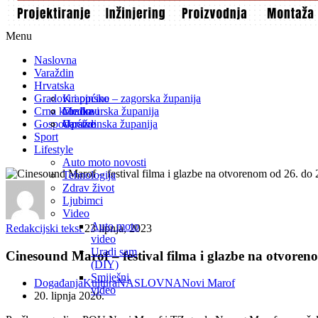
Menu
Naslovna
Varaždin
Hrvatska
Gradovi i općine
Krapinsko – zagorska županija
Crna kronika
Međimurska županija
Gradovi
Gospodarstvo
Varaždinska županija
Općine
Sport
Lifestyle
Auto moto novosti
Tehnologija
Zdrav život
Ljubimci
Video
Auto moto
Redakcijski tekst
23 lipnja, 2023
video
Uradi sam
Cinesound Marof – festival filma i glazbe na otvoreno
(DIY)
Smiješni
Događanja
Kultura
NASLOVNA
Novi Marof
video
20. lipnja 2026.