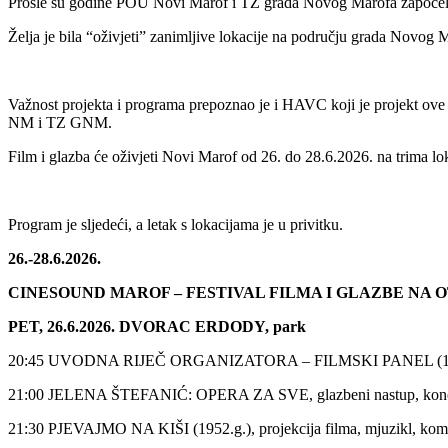
Prošle su godine POU Novi Marof i TZ grada Novog Marofa započeli v
Želja je bila “oživjeti” zanimljive lokacije na području grada Novog Ma
Važnost projekta i programa prepoznao je i HAVC koji je projekt ove 
NM i TZ GNM.
Film i glazba će oživjeti Novi Marof od 26. do 28.6.2026. na trima lo
Program je sljedeći, a letak s lokacijama je u privitku.
26.-28.6.2026.
CINESOUND MAROF – FESTIVAL FILMA I GLAZBE NA
PET, 26.6.2026. DVORAC ERDODY, park
20:45 UVODNA RIJEČ ORGANIZATORA – FILMSKI PANEL (1
21:00 JELENA ŠTEFANIĆ: OPERA ZA SVE, glazbeni nastup, konc
21:30 PJEVAJMO NA KIŠI (1952.g.), projekcija filma, mjuzikl, kom