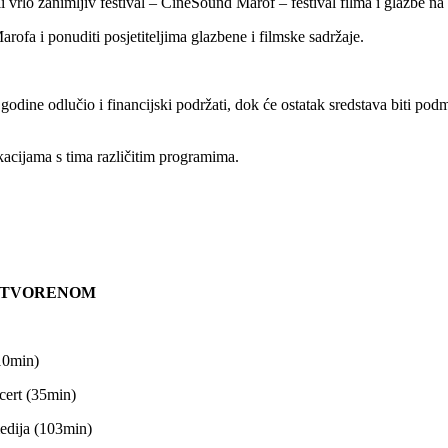
rlo zanimljiv festival – CineSound Marof – festival filma i glazbe na
rofa i ponuditi posjetiteljima glazbene i filmske sadržaje.
godine odlučio i financijski podržati, dok će ostatak sredstava biti po
kacijama s tima različitim programima.
 OTVORENOM
0min)
ert (35min)
edija (103min)