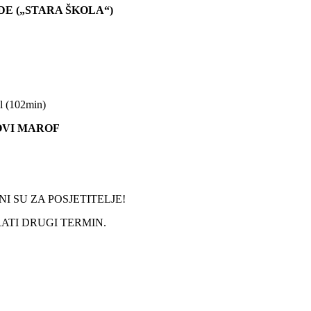
DE („STARA ŠKOLA“)
l (102min)
NOVI MAROF
I SU ZA POSJETITELJE!
TI DRUGI TERMIN.