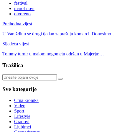
festival
marof novi
otvoreno
Prethodna vijest
U Varaždinu se drugi tjedan zaprašuju komarci. Donosimo…
Sljedeća vijest
Tommy turnir u malom nogometu održan u Majerju:…
Tražilica
Sve kategorije
Crna kronika
Video
Sport
Lifestyle
Gradovi
Ljubimci