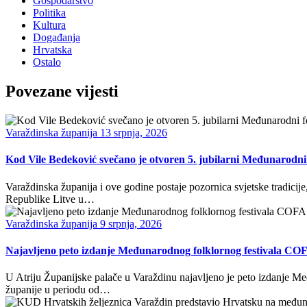
Gospodarstvo
Politika
Kultura
Događanja
Hrvatska
Ostalo
Povezane vijesti
Varaždinska županija
13 srpnja, 2026
Kod Vile Bedeković svečano je otvoren 5. jubilarni Međunarodni 
Varaždinska županija i ove godine postaje pozornica svjetske tradicije
Republike Litve u…
Varaždinska županija
9 srpnja, 2026
Najavljeno peto izdanje Međunarodnog folklornog festivala CO
U Atriju Županijske palače u Varaždinu najavljeno je peto izdanje M
županije u periodu od…