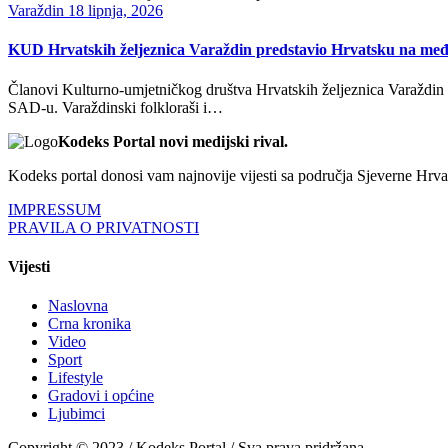
Varaždin
18 lipnja, 2026
KUD Hrvatskih željeznica Varaždin predstavio Hrvatsku na me
Članovi Kulturno-umjetničkog društva Hrvatskih željeznica Varaždin od
SAD-u. Varaždinski folkloraši i…
Kodeks Portal novi medijski rival.
Kodeks portal donosi vam najnovije vijesti sa područja Sjeverne Hrvats
IMPRESSUM
PRAVILA O PRIVATNOSTI
Vijesti
Naslovna
Crna kronika
Video
Sport
Lifestyle
Gradovi i općine
Ljubimci
Copyright © 2023 / Kodeks Portal / Sva prava pridržana