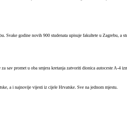
rebu. Svake godine novih 900 studenata upisuje fakultete u Zagrebu, a s
e za sav promet u oba smjera kretanja zatvoriti dionica autoceste A-4
ke, a i najnovije vijesti iz cijele Hrvatske. Sve na jednom mjestu.