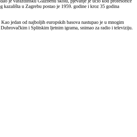
đao je varaždinsku Glazbenu školu, pjevanje je učio kod profesorice
 kazališta u Zagrebu postao je 1959. godine i kroz 35 godina
a. Kao jedan od najboljih europskih basova nastupao je u mnogim
ubrovačkim i Splitskim ljetnim igrama, snimao za radio i televiziju.