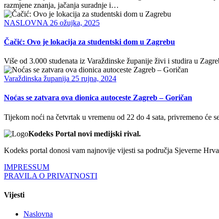
razmjene znanja, jačanja suradnje i…
NASLOVNA
26 ožujka, 2025
Čačić: Ovo je lokacija za studentski dom u Zagrebu
Više od 3.000 studenata iz Varaždinske županije živi i studira u Zag
Varaždinska županija
25 rujna, 2024
Noćas se zatvara ova dionica autoceste Zagreb – Goričan
Tijekom noći na četvrtak u vremenu od 22 do 4 sata, privremeno će s
Kodeks Portal novi medijski rival.
Kodeks portal donosi vam najnovije vijesti sa područja Sjeverne Hrvats
IMPRESSUM
PRAVILA O PRIVATNOSTI
Vijesti
Naslovna