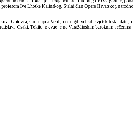
perni umjetnik. Rođen je u Poljancu kraj Ludbrega 1938. godine, poha
profesora Ive Lhotke Kalinskog. Stalni član Opere Hrvatskog narodnog
akova Gotovca, Giuseppea Verdija i drugih velikih svjetskih skladatelj
tislavi, Osaki, Tokiju, pjevao je na Varaždinskim baroknim večerima, D