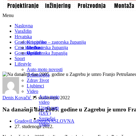
Menu
Naslovna
Varaždin
Hrvatska
Gradovi i općine
Krapinsko – zagorska županija
Crna kronika
Međimurska županija
Gradovi
Gospodarstvo
Varaždinska županija
Općine
Sport
Lifestyle
Auto moto novosti
Tehnologija
Zdrav život
Ljubimci
Video
Auto moto
Denis Kovačić
15 studenoga, 2022
video
Uradi sam
Na današnji dan 2005. godine u Zagrebu je umro Fra
(DIY)
Smiješni
Gradovi
Ludbreg
NASLOVNA
video
27. studenoga 2022.