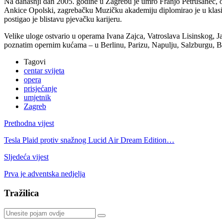
Na današnji dan 2005. godine u Zagrebu je umro Franjo Petrušanec, o
Ankice Opolski, zagrebačku Muzičku akademiju diplomirao je u klasi 
postigao je blistavu pjevačku karijeru.
Velike uloge ostvario u operama Ivana Zajca, Vatroslava Lisinskog, J
poznatim opernim kućama – u Berlinu, Parizu, Napulju, Salzburgu, Bra
Tagovi
centar svijeta
opera
prisjećanje
umjetnik
Zagreb
Prethodna vijest
Tesla Plaid protiv snažnog Lucid Air Dream Edition…
Sljedeća vijest
Prva je adventska nedjelja
Tražilica