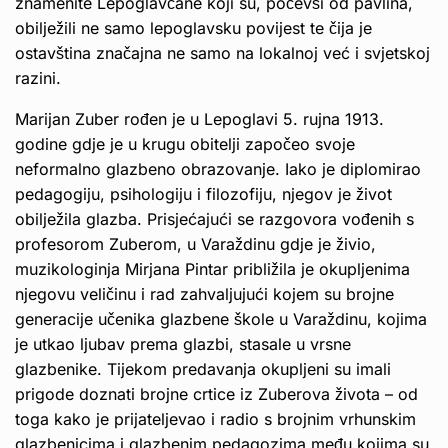
znamenite Lepoglavčane koji su, počevši od pavlina,
obilježili ne samo lepoglavsku povijest te čija je
ostavština značajna ne samo na lokalnoj već i svjetskoj
razini.
Marijan Zuber rođen je u Lepoglavi 5. rujna 1913.
godine gdje je u krugu obitelji započeo svoje
neformalno glazbeno obrazovanje. Iako je diplomirao
pedagogiju, psihologiju i filozofiju, njegov je život
obilježila glazba. Prisjećajući se razgovora vođenih s
profesorom Zuberom, u Varaždinu gdje je živio,
muzikologinja Mirjana Pintar približila je okupljenima
njegovu veličinu i rad zahvaljujući kojem su brojne
generacije učenika glazbene škole u Varaždinu, kojima
je utkao ljubav prema glazbi, stasale u vrsne
glazbenike. Tijekom predavanja okupljeni su imali
prigode doznati brojne crtice iz Zuberova života – od
toga kako je prijateljevao i radio s brojnim vrhunskim
glazbenicima i glazbenim pedagozima među kojima su