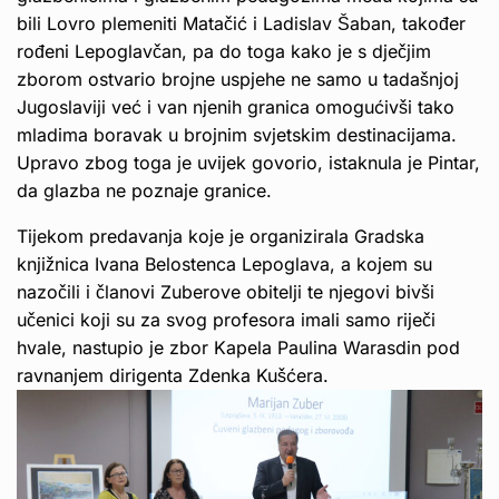
bili Lovro plemeniti Matačić i Ladislav Šaban, također
rođeni Lepoglavčan, pa do toga kako je s dječjim
zborom ostvario brojne uspjehe ne samo u tadašnjoj
Jugoslaviji već i van njenih granica omogućivši tako
mladima boravak u brojnim svjetskim destinacijama.
Upravo zbog toga je uvijek govorio, istaknula je Pintar,
da glazba ne poznaje granice.
Tijekom predavanja koje je organizirala Gradska
knjižnica Ivana Belostenca Lepoglava, a kojem su
nazočili i članovi Zuberove obitelji te njegovi bivši
učenici koji su za svog profesora imali samo riječi
hvale, nastupio je zbor Kapela Paulina Warasdin pod
ravnanjem dirigenta Zdenka Kušćera.