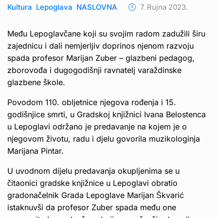
Kultura
Lepoglava
NASLOVNA
7. Rujna 2023.
Među Lepoglavčane koji su svojim radom zadužili širu
zajednicu i dali nemjerljiv doprinos njenom razvoju
spada profesor Marijan Zuber – glazbeni pedagog,
zborovođa i dugogodišnji ravnatelj varaždinske
glazbene škole.
Povodom 110. obljetnice njegova rođenja i 15.
godišnjice smrti, u Gradskoj knjižnici Ivana Belostenca
u Lepoglavi održano je predavanje na kojem je o
njegovom životu, radu i djelu govorila muzikologinja
Marijana Pintar.
U uvodnom dijelu predavanja okupljenima se u
čitaonici gradske knjižnice u Lepoglavi obratio
gradonačelnik Grada Lepoglave Marijan Škvarić
istaknuvši da profesor Zuber spada među one