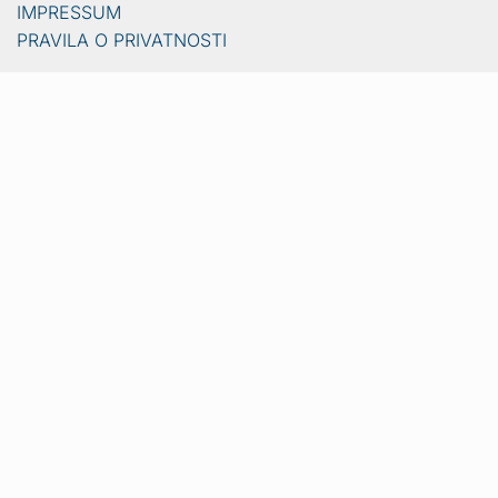
IMPRESSUM
PRAVILA O PRIVATNOSTI
Vijesti
Naslovna
Crna kronika
Video
Sport
Lifestyle
Gradovi i općine
Ljubimci