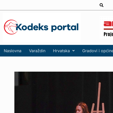
Naslovna
Varaždin
Hrvatska
Gradovi i općin