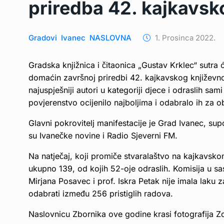
priredba 42. kajkavsk
Gradovi
Ivanec
NASLOVNA
1. Prosinca 2022.
Gradska knjižnica i čitaonica „Gustav Krklec“ sutra 
domaćin završnoj priredbi 42. kajkavskog književno
najuspješniji autori u kategoriji djece i odraslih sa
povjerenstvo ocijenilo najboljima i odabralo ih za
Glavni pokrovitelj manifestacije je Grad Ivanec, supo
su Ivanečke novine i Radio Sjeverni FM.
Na natječaj, koji promiče stvaralaštvo na kajkavskom
ukupno 139, od kojih 52-oje odraslih. Komisija u sa
Mirjana Posavec i prof. Iskra Petak nije imala laku z
odabrati između 256 pristiglih radova.
Naslovnicu Zbornika ove godine krasi fotografija Z