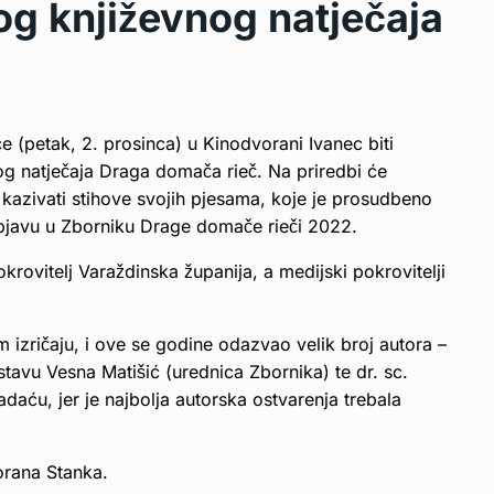
og književnog natječaja
će (petak, 2. prosinca) u Kinodvorani Ivanec biti
g natječaja Draga domača rieč. Na priredbi će
mi kazivati stihove svojih pjesama, koje je prosudbeno
 objavu u Zborniku Drage domače rieči 2022.
krovitelj Varaždinska županija, a medijski pokrovitelji
 izričaju, i ove se godine odazvao velik broj autora –
stavu Vesna Matišić (urednica Zbornika) te dr. sc.
adaću, jer je najbolja autorska ostvarenja trebala
orana Stanka.