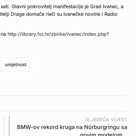
ati. Glavni pokrovitelj manifestacije je Grad Ivanec, a
itelji Drage domače rieči su Ivanečke novine i Radio
n na
http://library.foi.hr/zbirke/ivanec/index.php?
umjetnost
SLJEDEĆA VIJEST
BMW-ov rekord kruga na Nürburgringu sa
novim modelom…