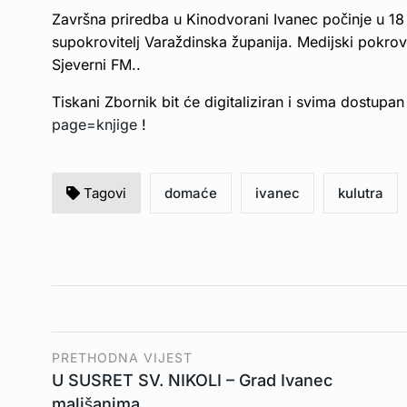
Završna priredba u Kinodvorani Ivanec počinje u 18 s
supokrovitelj Varaždinska županija. Medijski pokrov
Sjeverni FM..
Tiskani Zbornik bit će digitaliziran i svima dostupa
page=knjige
!
Tagovi
domaće
ivanec
kulutra
PRETHODNA VIJEST
U SUSRET SV. NIKOLI – Grad Ivanec
mališanima…