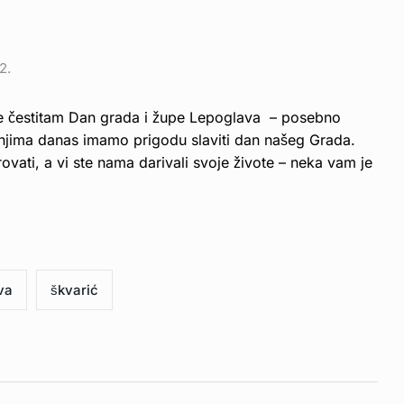
2.
 čestitam Dan grada i župe Lepoglava – posebno
ući njima danas imamo prigodu slaviti dan našeg Grada.
ovati, a vi ste nama darivali svoje živote – neka vam je
va
škvarić