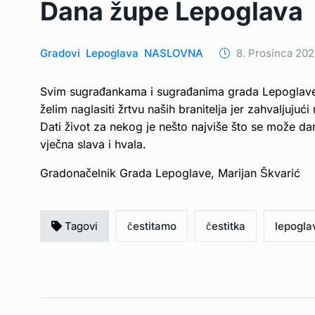
Dana župe Lepoglava
Gradovi
Lepoglava
NASLOVNA
8. Prosinca 202
Svim sugrađankama i sugrađanima grada Lepoglave
želim naglasiti žrtvu naših branitelja jer zahvaljuj
Dati život za nekog je nešto najviše što se može dar
vječna slava i hvala.
Gradonačelnik Grada Lepoglave, Marijan Škvarić
Tagovi
čestitamo
čestitka
lepogla