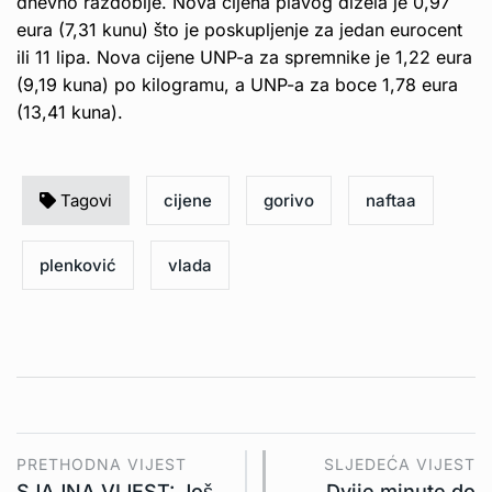
dnevno razdoblje. Nova cijena plavog dizela je 0,97
eura (7,31 kunu) što je poskupljenje za jedan eurocent
ili 11 lipa. Nova cijene UNP-a za spremnike je 1,22 eura
(9,19 kuna) po kilogramu, a UNP-a za boce 1,78 eura
(13,41 kuna).
Tagovi
cijene
gorivo
naftaa
plenković
vlada
PRETHODNA VIJEST
SLJEDEĆA VIJEST
SJAJNA VIJEST: Još
Dvije minute do