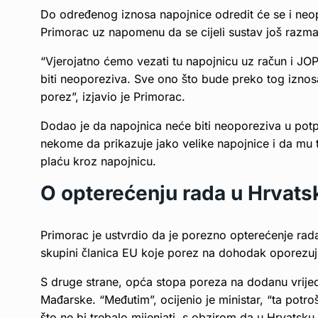
Do određenog iznosa napojnice odredit će se i neop
Primorac uz napomenu da se cijeli sustav još razmat
“Vjerojatno ćemo vezati tu napojnicu uz račun i J
biti neoporeziva. Sve ono što bude preko tog iznosa
porez”, izjavio je Primorac.
Dodao je da napojnica neće biti neoporeziva u potpu
nekome da prikazuje jako velike napojnice i da mu
plaću kroz napojnicu.
O opterećenju rada u Hrvats
Primorac je ustvrdio da je porezno opterećenje rada
skupini članica EU koje porez na dohodak oporezuju
S druge strane, opća stopa poreza na dodanu vrijedn
Mađarske. “Međutim”, ocijenio je ministar, “ta potro
što ne bi trebalo mijenjati, s obzirom da u Hrvatsku t