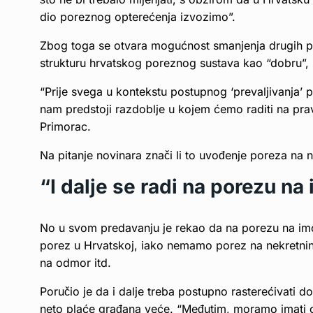
dio poreznog opterećenja izvozimo”.
Zbog toga se otvara mogućnost smanjenja drugih por
strukturu hrvatskog poreznog sustava kao “dobru”, n
“Prije svega u kontekstu postupnog ‘prevaljivanja’
nam predstoji razdoblje u kojem ćemo raditi na prave
Primorac.
Na pitanje novinara znači li to uvođenje poreza na 
“I dalje se radi na porezu na
No u svom predavanju je rekao da na porezu na imovi
porez u Hrvatskoj, iako nemamo porez na nekretnine
na odmor itd.
Poručio je da i dalje treba postupno rasterećivati d
neto plaće građana veće. “Međutim, moramo imati odr