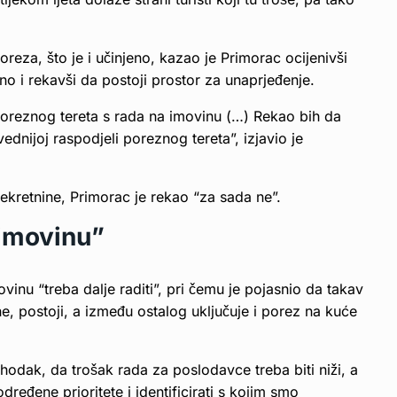
eza, što je i učinjeno, kazao je Primorac ocijenivši
o i rekavši da postoji prostor za unaprjeđenje.
 poreznog tereta s rada na imovinu (…) Rekao bih da
dnijoj raspodjeli poreznog tereta”, izjavio je
nekretnine, Primorac je rekao “za sada ne”.
 imovinu”
nu “treba dalje raditi”, pri čemu je pojasnio da takav
, postoji, a između ostalog uključuje i porez na kuće
ohodak, da trošak rada za poslodavce treba biti niži, a
eđene prioritete i identificirati s kojim smo