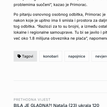
problemima suočeni”, kazao je Primorac.
Po pitanju osnovnog osobnog odbitka, Primorac je oc
nakon koje je upitno ima li smisla i prostora za da
tog odbitka. “Razlozi za to su brojni, a između osta
lokalne i regionalne samouprave. Tu bi se javilo i 
već oko 1.8 milijuna obveznika ne plaća”, napomen
Tagovi
konobari
napojnice
nevjer
PRETHODNA VIJEST
BILA JE GLADNA?! Nataša (23) ukrala 120