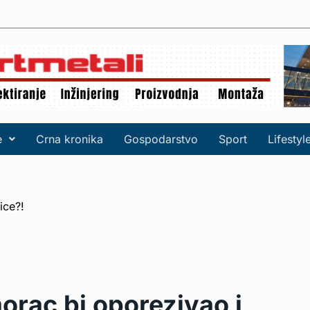
e
Crna kronika
Gospodarstvo
Sport
Lifestyl
morac bi oporezivao i