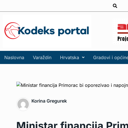
Naslovna
Varaždin
Hrvatska
Gradovi i općin
Korina Gregurek
Ministar financija Pri