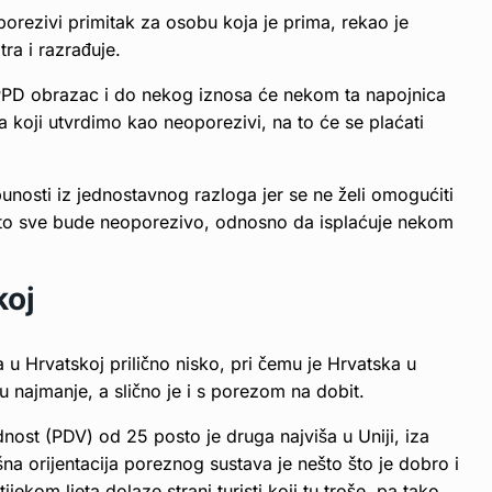
orezivi primitak za osobu koja je prima, rekao je
ra i razrađuje.
OPPD obrazac i do nekog iznosa će nekom ta napojnica
 koji utvrdimo kao neoporezivi, na to će se plaćati
nosti iz jednostavnog razloga jer se ne želi omogućiti
 to sve bude neoporezivo, odnosno da isplaćuje nekom
koj
 u Hrvatskoj prilično nisko, pri čemu je Hrvatska u
 najmanje, a slično je i s porezom na dobit.
ost (PDV) od 25 posto je druga najviša u Uniji, iza
šna orijentacija poreznog sustava je nešto što je dobro i
ijekom ljeta dolaze strani turisti koji tu troše, pa tako