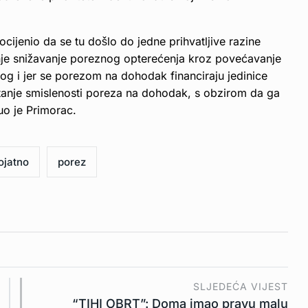
ijenio da se tu došlo do jedne prihvatljive razine
ljnje snižavanje poreznog opterećenja kroz povećavanje
log i jer se porezom na dohodak financiraju jedinice
pitanje smislenosti poreza na dohodak, s obzirom da ga
uo je Primorac.
ojatno
porez
SLJEDEĆA VIJEST
“TIHI OBRT”: Doma imao pravu malu