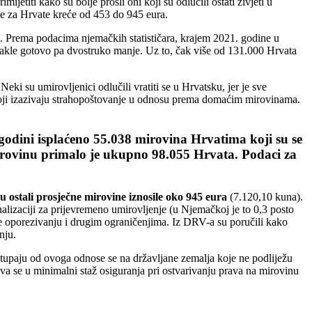
titi kako su bolje prošli oni koji su odlučili ostati živjeti u
se za Hrvate kreće od 453 do 945 eura.
u. Prema podacima njemačkih statističara, krajem 2021. godine u
dakle gotovo pa dvostruko manje. Uz to, čak više od 131.000 Hrvata
eki su umirovljenici odlučili vratiti se u Hrvatsku, jer je sve
i koji izazivaju strahopoštovanje u odnosu prema domaćim mirovinama.
dini isplaćeno 55.038 mirovina Hrvatima koji su se
rovinu primalo je ukupno 98.055 Hrvata. Podaci za
u ostali prosječne mirovine iznosile oko 945 eura
(7.120,10 kuna).
nalizaciji za prijevremeno umirovljenje (u Njemačkoj je to 0,3 posto
ale oporezivanju i drugim ograničenjima. Iz DRV-a su poručili kako
nju.
stupaju od ovoga odnose se na državljane zemalja koje ne podliježu
a se u minimalni staž osiguranja pri ostvarivanju prava na mirovinu