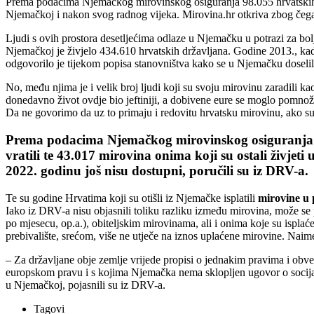
Prema podacima Njemačkog mirovinskog osiguranja 98.055 hrvatskih drža
Njemačkoj i nakon svog radnog vijeka. Mirovina.hr otkriva zbog čega 
Ljudi s ovih prostora desetljećima odlaze u Njemačku u potrazi za bo
Njemačkoj je živjelo 434.610 hrvatskih državljana. Godine 2013., ka
odgovorilo je tijekom popisa stanovništva kako se u Njemačku doselil
No, među njima je i velik broj ljudi koji su svoju mirovinu zaradili kao
donedavno život ovdje bio jeftiniji, a dobivene eure se moglo pomnoži
Da ne govorimo da uz to primaju i redovitu hrvatsku mirovinu, ako su is
Prema podacima Njemačkog mirovinskog osiguranja (
vratili te 43.017 mirovina onima koji su ostali živjet
2022. godinu još nisu dostupni, poručili su iz DRV-a.
Te su godine Hrvatima koji su otišli iz Njemačke isplatili
mirovine u 
Iako iz DRV-a nisu objasnili toliku razliku između mirovina, može se p
po mjesecu, op.a.), obiteljskim mirovinama, ali i onima koje su isplać
prebivalište, srećom, više ne utječe na iznos uplaćene mirovine. Nai
– Za državljane obje zemlje vrijede propisi o jednakim pravima i obv
europskom pravu i s kojima Njemačka nema sklopljen ugovor o socijal
u Njemačkoj, pojasnili su iz DRV-a.
Tagovi