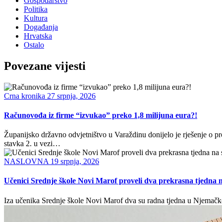
Gospodarstvo
Politika
Kultura
Događanja
Hrvatska
Ostalo
Povezane vijesti
Crna kronika
27 srpnja, 2026
Računovođa iz firme “izvukao” preko 1,8 milijuna eura?!
Županijsko državno odvjetništvo u Varaždinu donijelo je rješenje o p
stavka 2. u vezi…
NASLOVNA
19 srpnja, 2026
Učenici Srednje škole Novi Marof proveli dva prekrasna tjedna 
Iza učenika Srednje škole Novi Marof dva su radna tjedna u Njemačkoj