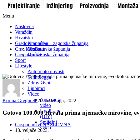
Menu
Naslovna
Varaždin
Hrvatska
Gradovi i općine
Krapinsko – zagorska županija
Crna kronika
Međimurska županija
Gradovi
Gospodarstvo
Varaždinska županija
Općine
Sport
Lifestyle
Auto moto novosti
Tehnologija
Zdrav život
Ljubimci
Video
Auto moto
Korina Gregurek
20 studenoga, 2022
video
Uradi sam
Gotovo 100.000 Hrvata prima njemačke mirovine, evo ko
(DIY)
Smiješni
Gospodarstvo
NASLOVNA
video
13. veljače 2023.