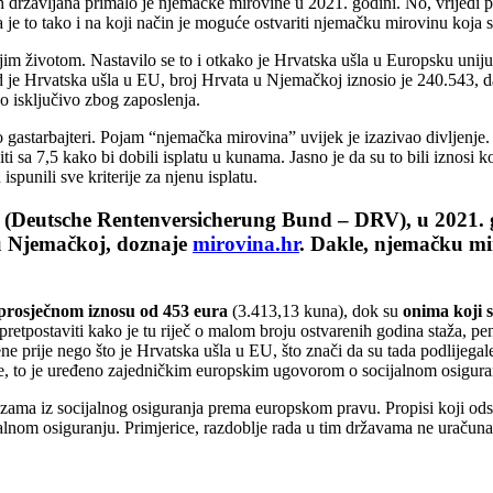
vljana primalo je njemačke mirovine u 2021. godini. No, vrijedi primije
je to tako i na koji način je moguće ostvariti njemačku mirovinu koja 
ljim životom. Nastavilo se to i otkako je Hrvatska ušla u Europsku unij
d je Hrvatska ušla u EU, broj Hrvata u Njemačkoj iznosio je 240.543, 
o isključivo zbog zaposlenja.
 gastarbajteri. Pojam “njemačka mirovina” uvijek je izazivao divljenje. N
ti sa 7,5 kako bi dobili isplatu u kunama. Jasno je da su to bili iznos
punili sve kriterije za njenu isplatu.
Deutsche Rentenversicherung Bund – DRV), u 2021. go
i u Njemačkoj, doznaje
mirovina.hr
. Dakle, njemačku mi
prosječnom iznosu od 453 eura
(3.413,13 kuna), dok su
onima koji s
retpostaviti kako je tu riječ o malom broju ostvarenih godina staža, pe
ene prije nego što je Hrvatska ušla u EU, što znači da su tada podlijeg
me, to je uređeno zajedničkim europskim ugovorom o socijalnom osigura
ezama iz socijalnog osiguranja prema europskom pravu. Propisi koji od
nom osiguranju. Primjerice, razdoblje rada u tim državama ne uračunav