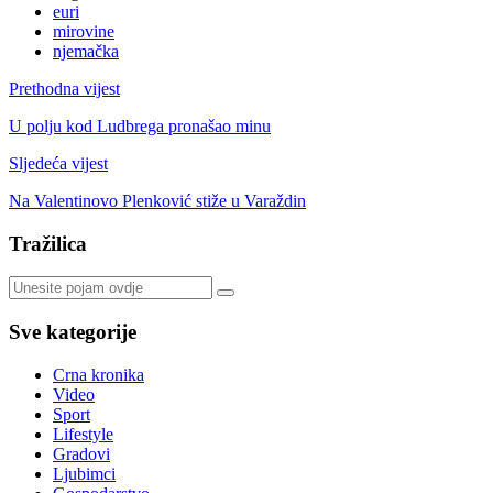
euri
mirovine
njemačka
Prethodna vijest
U polju kod Ludbrega pronašao minu
Sljedeća vijest
Na Valentinovo Plenković stiže u Varaždin
Tražilica
Sve kategorije
Crna kronika
Video
Sport
Lifestyle
Gradovi
Ljubimci