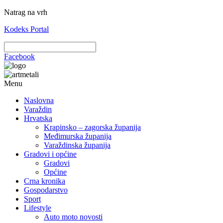
Natrag na vrh
Kodeks Portal
Facebook
Menu
Naslovna
Varaždin
Hrvatska
Krapinsko – zagorska županija
Međimurska županija
Varaždinska županija
Gradovi i općine
Gradovi
Općine
Crna kronika
Gospodarstvo
Sport
Lifestyle
Auto moto novosti