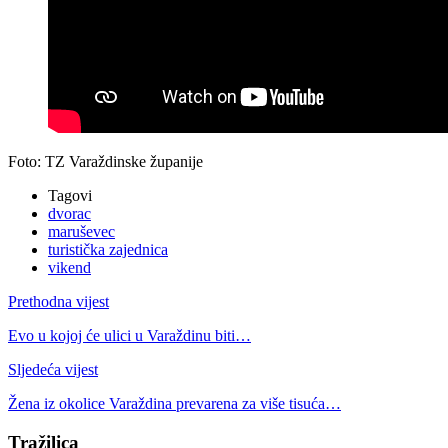
Foto: TZ Varaždinske županije
Tagovi
dvorac
maruševec
turistička zajednica
vikend
Prethodna vijest
Evo u kojoj će ulici u Varaždinu biti…
Sljedeća vijest
Žena iz okolice Varaždina prevarena za više tisuća…
Tražilica