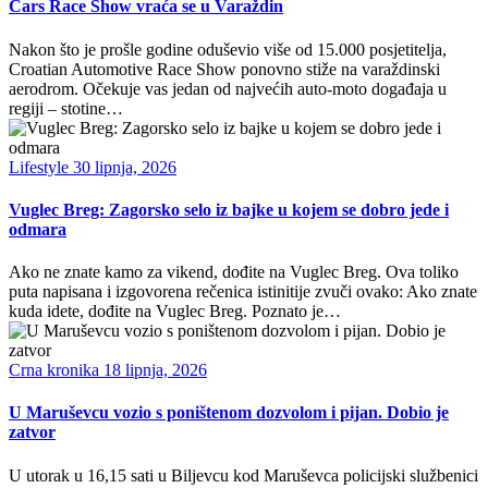
Cars Race Show vraća se u Varaždin
Nakon što je prošle godine oduševio više od 15.000 posjetitelja,
Croatian Automotive Race Show ponovno stiže na varaždinski
aerodrom. Očekuje vas jedan od najvećih auto-moto događaja u
regiji – stotine…
Lifestyle
30 lipnja, 2026
Vuglec Breg: Zagorsko selo iz bajke u kojem se dobro jede i
odmara
Ako ne znate kamo za vikend, dođite na Vuglec Breg. Ova toliko
puta napisana i izgovorena rečenica istinitije zvuči ovako: Ako znate
kuda idete, dođite na Vuglec Breg. Poznato je…
Crna kronika
18 lipnja, 2026
U Maruševcu vozio s poništenom dozvolom i pijan. Dobio je
zatvor
U utorak u 16,15 sati u Biljevcu kod Maruševca policijski službenici