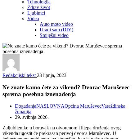
Tehnologija
Zdrav život
Ljubimci
Video
Auto moto video
Uradi sam (DIY)
Smiješni video
Redakcijski tekst
23 lipnja, 2023
Ne znate kamo ćete za vikend? Dvorac Maruševec
sprema posebna iznenađenja
Događanja
NASLOVNA
Općina Maruševec
Varaždinska
županija
29. svibnja 2026.
Zaljubljenike u boravak na otvorenom i lijepa druženja ovog
vikenda ugostit će prekrasan perivoj dvorca Maruševec. U
jedinstvenom ambijentu, uz atmosferu kao iz nekog drugog