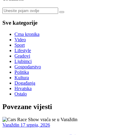
Sve kategorije
Crna kronika
Video
Sport
Lifestyle
Gradovi
Ljubimci
Gospodarstvo
Politika
Kultura
Događanja
Hrvatska
Ostalo
Povezane vijesti
Varaždin
17 srpnja, 2026