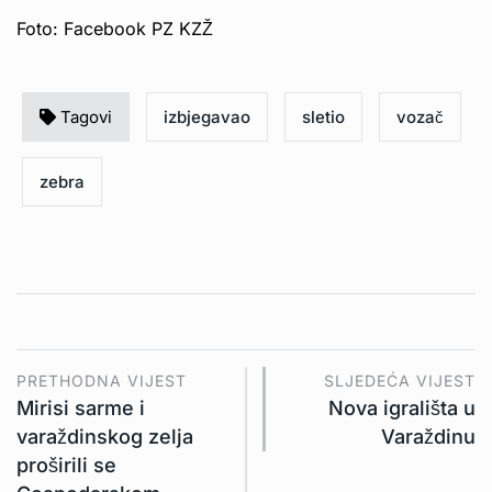
Foto: Facebook PZ KZŽ
Tagovi
izbjegavao
sletio
vozač
zebra
PRETHODNA VIJEST
SLJEDEĆA VIJEST
Mirisi sarme i
Nova igrališta u
varaždinskog zelja
Varaždinu
proširili se