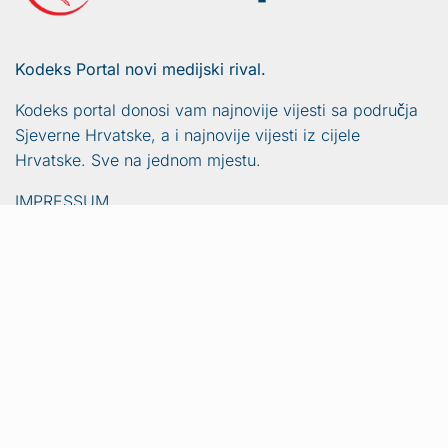
Kodeks Portal novi medijski rival.
Kodeks portal donosi vam najnovije vijesti sa područja
Sjeverne Hrvatske, a i najnovije vijesti iz cijele
Hrvatske. Sve na jednom mjestu.
IMPRESSUM
PRAVILA O PRIVATNOSTI
Vijesti
Naslovna
Crna kronika
Video