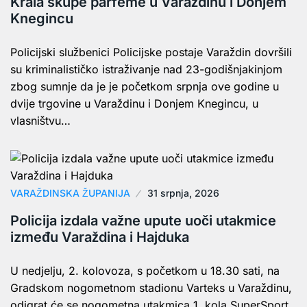
Krala skupe parfeme u Varaždinu i Donjem
Knegincu
Policijski službenici Policijske postaje Varaždin dovršili
su kriminalističko istraživanje nad 23-godišnjakinjom
zbog sumnje da je je početkom srpnja ove godine u
dvije trgovine u Varaždinu i Donjem Knegincu, u
vlasništvu…
VARAŽDINSKA ŽUPANIJA
31 srpnja, 2026
Policija izdala važne upute uoči utakmice
između Varaždina i Hajduka
U nedjelju, 2. kolovoza, s početkom u 18.30 sati, na
Gradskom nogometnom stadionu Varteks u Varaždinu,
odigrat će se nogometna utakmica 1. kola SuperSport