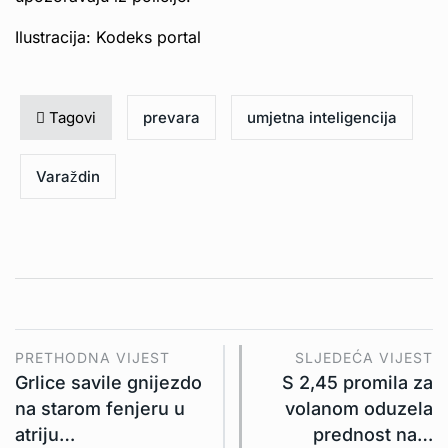
Ilustracija: Kodeks portal
Tagovi
prevara
umjetna inteligencija
Varaždin
PRETHODNA VIJEST
SLJEDEĆA VIJEST
Grlice savile gnijezdo
S 2,45 promila za
na starom fenjeru u
volanom oduzela
atriju…
prednost na…