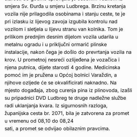
smjera Sv. Đurđa u smjeru Ludbrega. Brzinu kretanja
vozila nije prilagodila osobinama i stanju ceste, te je
pri izlasku iz lijevog zavoja izgubila kontrolu nad
vozilom i sletjela u lijevu stranu van kolnika. Tom je
prilikom prednjim desnim dijelom vozila udarila u
metalnu ogradu i u priključni ormarić plinske
instalacije, nakon čega je došlo do prevrtanja vozila na
krov. U prometnoj nesreći ozlijeđena je vozačica i
njena putnica, dijete starosti 4 godine. Medicinska
pomoć im je pružena u Općoj bolnici Varaždin, a
njihove ozljede će se okvalificirati naknadno. Na
mjesto događaja, zbog curenja pina iz plinovoda, izašli
su pripadnici DVD Ludbreg te druge nadležne službe
radi uklanjanja kvara. Iz sigurnosnih razloga,
županijska cesta br. 2071, bila je zatvorena za promet
u vremenu od 08,10 do 08,24
sati, a promet se odvijao obilaznim pravcima.