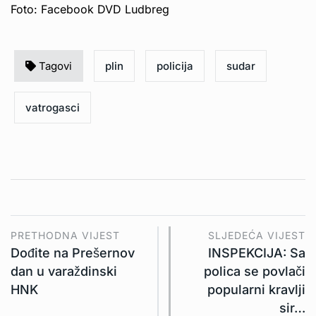
Foto: Facebook DVD Ludbreg
Tagovi
plin
policija
sudar
vatrogasci
PRETHODNA VIJEST
SLJEDEĆA VIJEST
Dođite na Prešernov
INSPEKCIJA: Sa
dan u varaždinski
polica se povlači
HNK
popularni kravlji
sir…