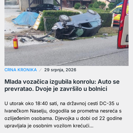
CRNA KRONIKA
29 srpnja, 2026
Mlada vozačica izgubila konrolu: Auto se
prevratao. Dvoje je završilo u bolnici
U utorak oko 18:40 sati, na državnoj cesti DC-35 u
Ivanečkom Naselju, dogodila se prometna nesreća s
ozlijeđenim osobama. Djevojka u dobi od 22 godine
upravljala je osobnim vozilom krećući…