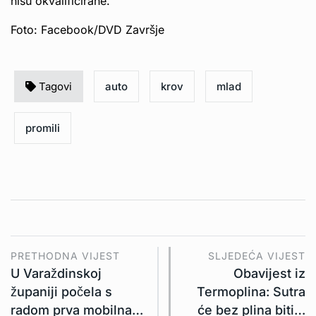
nisu okvalificirane.
Foto: Facebook/DVD Završje
Tagovi
auto
krov
mlad
promili
PRETHODNA VIJEST
SLJEDEĆA VIJEST
U Varaždinskoj
Obavijest iz
županiji počela s
Termoplina: Sutra
radom prva mobilna…
će bez plina biti…