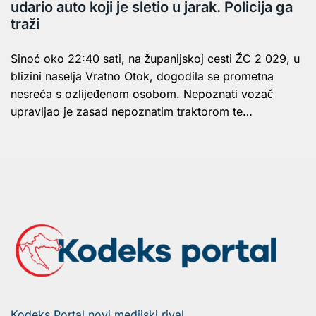
udario auto koji je sletio u jarak. Policija ga
traži
Sinoć oko 22:40 sati, na županijskoj cesti ŽC 2 029, u
blizini naselja Vratno Otok, dogodila se prometna
nesreća s ozlijeđenom osobom. Nepoznati vozač
upravljao je zasad nepoznatim traktorom te…
Kodeks Portal novi medijski rival.