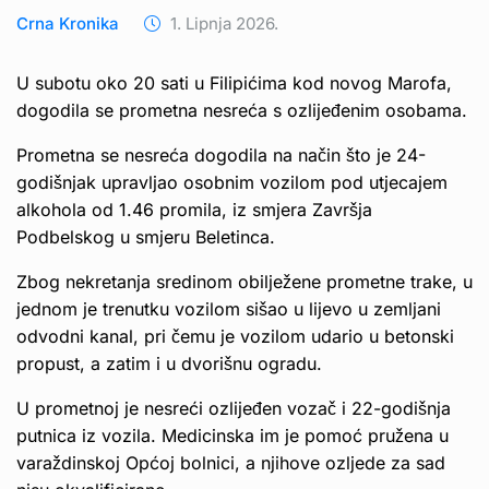
Crna Kronika
1. Lipnja 2026.
U subotu oko 20 sati u Filipićima kod novog Marofa,
dogodila se prometna nesreća s ozlijeđenim osobama.
Prometna se nesreća dogodila na način što je 24-
godišnjak upravljao osobnim vozilom pod utjecajem
alkohola od 1.46 promila, iz smjera Završja
Podbelskog u smjeru Beletinca.
Zbog nekretanja sredinom obilježene prometne trake, u
jednom je trenutku vozilom sišao u lijevo u zemljani
odvodni kanal, pri čemu je vozilom udario u betonski
propust, a zatim i u dvorišnu ogradu.
U prometnoj je nesreći ozlijeđen vozač i 22-godišnja
putnica iz vozila. Medicinska im je pomoć pružena u
varaždinskoj Općoj bolnici, a njihove ozljede za sad