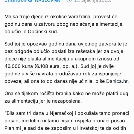
Crna Kronika
NASLOVNA
27. Siječnja 2023.
Majka troje djece iz okolice Varaždina, provest će
godinu dana u zatvoru zbog neplaćanja alimentacije,
odlučio je Općinski sud.
Sud joj je opozvao godinu dana uvjetnog zatvora te je
bez odgode odlučio poslati iza rešetaka jer za dvoje
djece nije platila alimentaciju u ukupnom iznosu od
46.000 kuna (6.108 eura, op. a.). Sud joj je dvije
godine u više navrata produžavao rok za ispunjenje
obveze, ali ona to do danas nije učinila, piše
Danica.hr
.
Ona se tijekom ročišta branila kako ne može platiti dug
za alimentaciju jer je nezaposlena.
“Bila sam tri dana u Njemačkoj i pokušala tamo pronaći
posao, međutim ni tamo nisam uspjela pronaći posao.
Plan mi je sad da se zaposlim u Hrvatskoj te da od tih