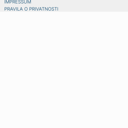
IMPRESSUM
PRAVILA O PRIVATNOSTI
Vijesti
Naslovna
Crna kronika
Video
Sport
Lifestyle
Gradovi i općine
Ljubimci