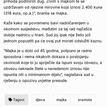
prihoda podmirim dug. Živim s majkom te se
uzdržavam od njezine mirovine koja iznosi 2.400 kuna
(318 eura, op.a.)”, branila se majka.
Kaže kako se povremeno bavi nadničarenjem u
okolnom susjedstvu, međutim za taj rad najčešće
dobije nadnicu u hrani. Sud joj ipak nije želio još
jednom popustiti pa će ovaj put morati odslužiti kaznu.
“Majka je u dobi od 45 godina, potpuno je radno
sposobna i nema nikakvih dokaza o postojanju
okolnosti koje bi ju spriječile da ispuni svoju obvezu, a
obvezu naknade štete u navedenom iznosu nije
ispunila niti u minimalnom dijelu”, naglašava sud u
rješenju o opozivu uvjetne presude.
Tagovi
djeca
majka
sramota