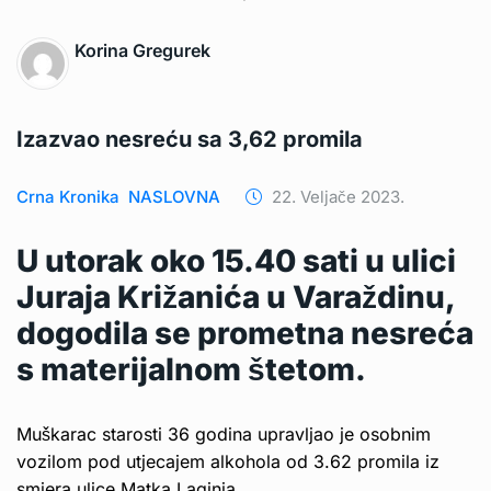
Korina Gregurek
Izazvao nesreću sa 3,62 promila
Crna Kronika
NASLOVNA
22. Veljače 2023.
U utorak oko 15.40 sati u ulici
Juraja Križanića u Varaždinu,
dogodila se prometna nesreća
s materijalnom štetom.
Muškarac starosti 36 godina upravljao je osobnim
vozilom pod utjecajem alkohola od 3.62 promila iz
smjera ulice Matka Laginja.