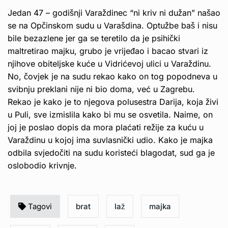
Jedan 47 – godišnji Varaždinec “ni kriv ni dužan” našao
se na Opčinskom sudu u Varašdina. Optužbe baš i nisu
bile bezazlene jer ga se teretilo da je psihički
maltretirao majku, grubo je vrijeđao i bacao stvari iz
njihove obiteljske kuće u Vidrićevoj ulici u Varaždinu.
No, čovjek je na sudu rekao kako on tog popodneva u
svibnju preklani nije ni bio doma, već u Zagrebu.
Rekao je kako je to njegova polusestra Darija, koja živi
u Puli, sve izmislila kako bi mu se osvetila. Naime, on
joj je poslao dopis da mora plaćati režije za kuću u
Varaždinu u kojoj ima suvlasnički udio. Kako je majka
odbila svjedočiti na sudu koristeći blagodat, sud ga je
oslobodio krivnje.
Tagovi
brat
laž
majka